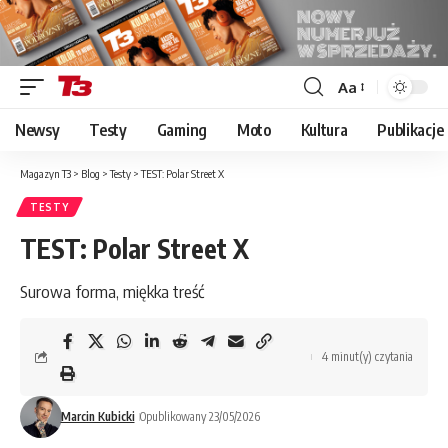
Aa
Font
Resizer
Newsy
Testy
Gaming
Moto
Kultura
Publikacje
Magazyn T3
>
Blog
>
Testy
>
TEST: Polar Street X
TESTY
TEST: Polar Street X
Surowa forma, miękka treść
4 minut(y) czytania
Marcin Kubicki
Opublikowany 23/05/2026