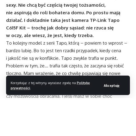
sexy. Nie chcą być częścią twojej tożsamości,
nie aspirują do roli bohatera domu. Po prostu mają
działać. I dokładnie taka jest kamera TP-Link Tapo
C615F Kit – trochę jak dobry sąsiad: nie rzuca się
w oczy, ale wiesz, że jest, kiedy trzeba.
To kolejny model z serii Tapo, którą – powiem to wprost –
bardzo lubię. Bo to jest ten rzadki przypadek, kiedy cena
i jakość nie są w konflikcie. Tapo zwykle trafia w punkt.
Problem w tym, że… trafia tak często, że zaczyna się robić
tłoczno. Mam wrażenie, że co chwilę pojawiają się nowe
kamery – nieco ulepszone, trochę inne. A to z panelem
Korzystając z tej witryny, wyrażasz zgodę na
Politykę
Akceptuję
solarnym, a to z drugim obiektywem, podświetleniem
prywatności
.
czy możliwością obracania. I jeśli masz w sobie choć
odrobinę FOMO, to zaczynasz się zastanawiać, czy ta, którą
właśnie zamontowałeś, za chwilę będzie już „poprzednią
generacją”. Zwłaszcza że przy kamerach zewnętrznych bywa
tak, że nowy model oznacza nowe wiercenie. A to już mniej
romantyczna część smart home.