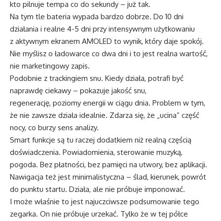
kto pilnuje tempa co do sekundy – już tak.
Na tym tle bateria wypada bardzo dobrze. Do 10 dni
działania i realne 4-5 dni przy intensywnym użytkowaniu
z aktywnym ekranem AMOLED to wynik, który daje spokój.
Nie myślisz o ładowarce co dwa dni i to jest realna wartość,
nie marketingowy zapis.
Podobnie z trackingiem snu. Kiedy działa, potrafi być
naprawdę ciekawy – pokazuje jakość snu,
regenerację, poziomy energii w ciągu dnia. Problem w tym,
że nie zawsze działa idealnie. Zdarza się, że „ucina” część
nocy, co burzy sens analizy.
Smart funkcje są tu raczej dodatkiem niż realną częścią
doświadczenia. Powiadomienia, sterowanie muzyką,
pogoda. Bez płatności, bez pamięci na utwory, bez aplikacji.
Nawigacja też jest minimalistyczna – ślad, kierunek, powrót
do punktu startu. Działa, ale nie próbuje imponować.
I może właśnie to jest najuczciwsze podsumowanie tego
zegarka. On nie próbuje urzekać. Tylko że w tej półce