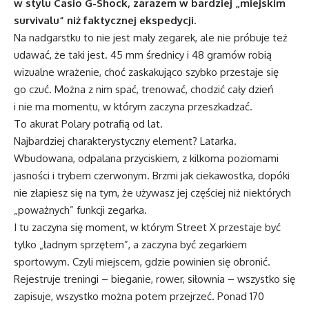
w stylu Casio G-Shock, zarazem w bardziej „miejskim
survivalu” niż faktycznej ekspedycji.
Na nadgarstku to nie jest mały zegarek, ale nie próbuje też
udawać, że taki jest. 45 mm średnicy i 48 gramów robią
wizualne wrażenie, choć zaskakująco szybko przestaje się
go czuć. Można z nim spać, trenować, chodzić cały dzień
i nie ma momentu, w którym zaczyna przeszkadzać.
To akurat Polary potrafią od lat.
Najbardziej charakterystyczny element? Latarka.
Wbudowana, odpalana przyciskiem, z kilkoma poziomami
jasności i trybem czerwonym. Brzmi jak ciekawostka, dopóki
nie złapiesz się na tym, że używasz jej częściej niż niektórych
„poważnych” funkcji zegarka.
I tu zaczyna się moment, w którym Street X przestaje być
tylko „ładnym sprzętem”, a zaczyna być zegarkiem
sportowym. Czyli miejscem, gdzie powinien się obronić.
Rejestruje treningi – bieganie, rower, siłownia – wszystko się
zapisuje, wszystko można potem przejrzeć. Ponad 170