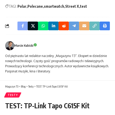
TAGI:
Polar
Polecane
smartwatch
Street X
test
Marcin Kubicki
Od piętnastu lat redaktor naczelny „Magazynu T3”. Ekspert w dziedzinie
nowych technologii. Częsty gość programów radiowych i telewizyjnych.
Prowadzący konferencji technologicznych. Autor wydawnictw książkowych.
Pasjonat muzyki, kina i literatury.
Magazyn T3
>
Blog
>
Testy
>
TEST: TP-Link Tapo C615F Kit
TESTY
TEST: TP-Link Tapo C615F Kit