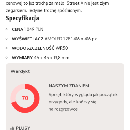
cenowej to już trochę za mało. Street X nie jest złym
zegarkiem. Jedynie trochę spóźnionym.
Specyfikacja
CENA
1 049 PLN
WYŚWIETLACZ
AMOLED 1,28” 416 x 416 px
WODOSZCZELNOŚĆ
WR50
WYMIARY
45 x 45 x 13,8 mm
Werdykt
NASZYM ZDANIEM
Sprzęt, który wygląda jak początek
przygody, ale kończy się
na rozgrzewce.
PLUSY