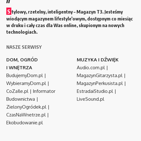
S
tylowy, rzetelny, inteligentny – Magazyn T3. Jesteśmy
wiodącym magazynem lifestyle’owym, dostępnym co miesiąc
w druku i cały czas dla Was online, skupionym na nowych
technologiach.
NASZE SERWISY
DOM, OGRÓD
MUZYKA I DŹWIĘK
I WNĘTRZA
Audio.com.pl
|
BudujemyDom.pl
|
MagazynGitarzysta.pl
|
WybieramyDom.pl
|
MagazynPerkusista.pl
|
CoZaIle.pl
|
Informator
EstradaiStudio.pl
|
Budownictwa
|
LiveSound.pl
ZielonyOgródek.pl
|
CzasNaWnetrze.pl
|
Ekobudowanie.pl