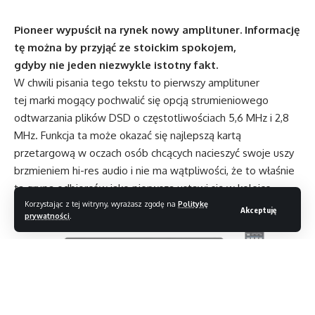
Pioneer wypuścił na rynek nowy amplituner. Informację
tę można by przyjąć ze stoickim spokojem,
gdyby nie jeden niezwykle istotny fakt.
W chwili pisania tego tekstu to pierwszy amplituner
tej marki mogący pochwalić się opcją strumieniowego
odtwarzania plików DSD o częstotliwościach 5,6 MHz i 2,8
MHz. Funkcja ta może okazać się najlepszą kartą
przetargową w oczach osób chcących nacieszyć swoje uszy
brzmieniem hi-res audio i nie ma wątpliwości, że to właśnie
ta grupa odbiorców jako pierwsza ustawi się w kolejce
Korzystając z tej witryny, wyrażasz zgodę na
Politykę
po zakup tego sprzętu.
Akceptuję
prywatności
.