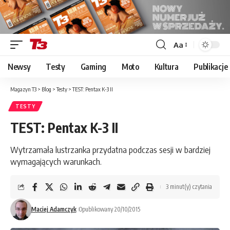
Aa
Font
Resizer
Newsy
Testy
Gaming
Moto
Kultura
Publikacje
Magazyn T3
>
Blog
>
Testy
>
TEST: Pentax K-3 II
TESTY
TEST: Pentax K-3 II
Wytrzamała lustrzanka przydatna podczas sesji w bardziej
wymagających warunkach.
3 minut(y) czytania
Maciej Adamczyk
Opublikowany 20/10/2015