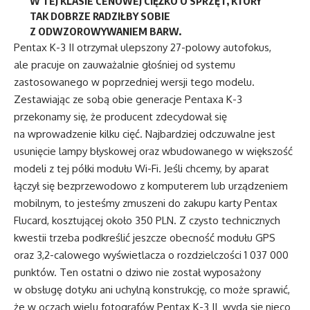
W TEJ KLASIE CENOWEJ CIĘŻKO O SPRZĘT, KTÓRY
TAK DOBRZE RADZIŁBY SOBIE
Z ODWZOROWYWANIEM BARW.
Pentax K-3 II otrzymał ulepszony 27-polowy autofokus,
ale pracuje on zauważalnie głośniej od systemu
zastosowanego w poprzedniej wersji tego modelu.
Zestawiając ze sobą obie generacje Pentaxa K-3
przekonamy się, że producent zdecydował się
na wprowadzenie kilku cięć. Najbardziej odczuwalne jest
usunięcie lampy błyskowej oraz wbudowanego w większość
modeli z tej półki modułu Wi-Fi. Jeśli chcemy, by aparat
łączył się bezprzewodowo z komputerem lub urządzeniem
mobilnym, to jesteśmy zmuszeni do zakupu karty Pentax
Flucard, kosztującej około 350 PLN. Z czysto technicznych
kwestii trzeba podkreślić jeszcze obecność modułu GPS
oraz 3,2-calowego wyświetlacza o rozdzielczości 1 037 000
punktów. Ten ostatni o dziwo nie został wyposażony
w obsługę dotyku ani uchylną konstrukcję, co może sprawić,
że w oczach wielu fotografów Pentax K-3 II wyda się nieco