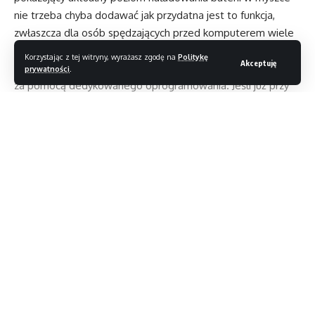
nie trzeba chyba dodawać jak przydatna jest to funkcja,
zwłaszcza dla osób spędzających przed komputerem wiele
godzin. Sama myszka również korzysta z LED-owych
Korzystając z tej witryny, wyrażasz zgodę na
Politykę
Akceptuję
akcentów, których barwę możemy dowolnie skonfigurować
prywatności
.
za pomocą dedykowanego oprogramowania. Jeśli już przy
nim jesteśmy, to warto pochwalić prawdziwy ogrom opcji
konfiguracyjnych, pozwalających na optymalną personalizację
wszystkich funkcji myszy. Gryzoń może pracować
w rozdzielczości od 50 do aż 8200 CPI z opcjonalnie
ustawioną przez użytkownika funkcją sprzętowego
Czytaj dalej
przyspieszenia/opóźnienia. W pełni naładowana mysz działa
przez ok. 16 godzin, ponowne napełnienie akumulatora
zajmuje zaś 4 godziny. Oba elementy (gryzoń
Magazyn T3
>
Blog
>
Testy
>
TEST: Roccat Kave XTD
oraz podkładka) wykonane zostały z wysoką dbałością
o detale i widać, że producent nie skąpił tu na jakości
TESTY
materiałów. Sensei Wireless zdecydowanie nie należy
TEST: Roccat Kave XTD
do najtańszych akcesoriów – decydując się na jego zakup
możesz być jednak pewny, że w twej dłoni spoczywać