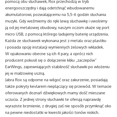
pomocą obu słuchawek, Rox przechodzą w tryb
energooszczędny i dają odetchnąć wbudowanemu
akumulatorowi, pozwalającemu na 5,5-6 godzin słuchania
muzyki. Gdy weźmiemy do ręki lewą słuchawkę i uwolnimy
ją od jej metalowej obudowy, naszym oczom ukaże się port
micro USB, z pomocą którego ładujemy baterię urządzenia.
Każda ze słuchawek wykonana jest z metalu oraz plastiku
i posiada opcję instalacji wymiennych żelowych wkładek.
W opakowaniu obecne są ich 4 pary, a oprócz nich
producent pokusił się o dołączenie kilku „zaczepów”
EarWings, zapewniających stabilność słuchawki po włożeniu
jej w małżowinę uszną.
Jabra Rox są odporne na wilgoć oraz zakurzenie, posiadają
także pokryty kevlarem nieplączący się przewód. W temacie
oferowanych doznań dźwiękowych mamy dość mieszane
uczucia. Z jednej strony słuchawki te oferują naprawdę
wyraziste brzmienie, z drugiej zaś nie sposób przymknąć oko
na pewne niedostatki w kwestii jakości tonów niskich.