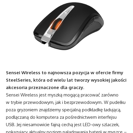
Sensei Wireless to najnowsza pozycja w ofercie firmy
SteelSeries, która od wielu lat tworzy wysokiej jakości
akcesoria przeznaczone dla graczy.
Sensei Wireless jest myszką mogącą pracować zarówno
w trybie przewodowym, jak i bezprzewodowym. W pudełku
poza gryzoniem znajdziemy specjalną podkładkę ładującą,
podłączaną do komputera za pośrednictwem interfejsu
USB. Jej niesamowicie fajną cechą jest LED-owy szlaczek,
pokazujący aktualny poziom naładowania baterii w myszce –