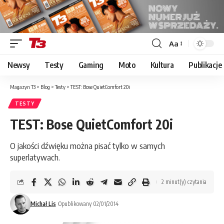
Aa
Font
Resizer
Newsy
Testy
Gaming
Moto
Kultura
Publikacje
Magazyn T3
>
Blog
>
Testy
>
TEST: Bose QuietComfort 20i
TESTY
TEST: Bose QuietComfort 20i
O jakości dźwięku można pisać tylko w samych
superlatywach.
2 minut(y) czytania
Michał Lis
Opublikowany 02/01/2014