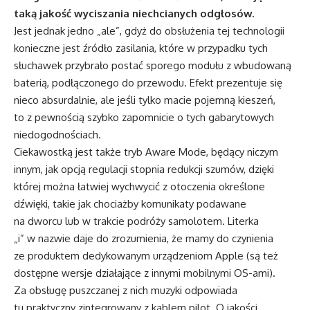
taką jakość wyciszania niechcianych odgłosów.
Jest jednak jedno „ale”, gdyż do obsłużenia tej technologii
konieczne jest źródło zasilania, które w przypadku tych
słuchawek przybrało postać sporego modułu z wbudowaną
baterią, podłączonego do przewodu. Efekt prezentuje się
nieco absurdalnie, ale jeśli tylko macie pojemną kieszeń,
to z pewnością szybko zapomnicie o tych gabarytowych
niedogodnościach.
Ciekawostką jest także tryb Aware Mode, będący niczym
innym, jak opcją regulacji stopnia redukcji szumów, dzięki
której można łatwiej wychwycić z otoczenia określone
dźwięki, takie jak chociażby komunikaty podawane
na dworcu lub w trakcie podróży samolotem. Literka
„i” w nazwie daje do zrozumienia, że mamy do czynienia
ze produktem dedykowanym urządzeniom Apple (są też
dostępne wersje działające z innymi mobilnymi OS-ami).
Za obsługę puszczanej z nich muzyki odpowiada
tu praktyczny zintegrowany z kablem pilot. O jakości