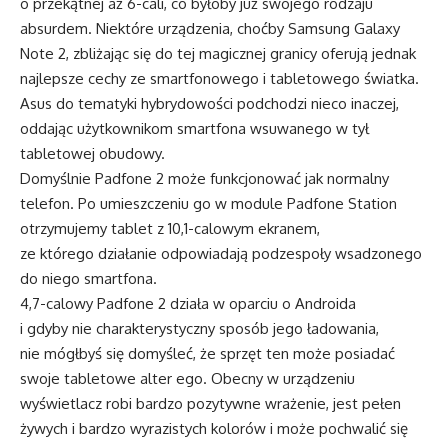
o przekątnej aż 6-cali, co byłoby już swojego rodzaju
absurdem. Niektóre urządzenia, choćby Samsung Galaxy
Note 2, zbliżając się do tej magicznej granicy oferują jednak
najlepsze cechy ze smartfonowego i tabletowego światka.
Asus do tematyki hybrydowości podchodzi nieco inaczej,
oddając użytkownikom smartfona wsuwanego w tył
tabletowej obudowy.
Domyślnie Padfone 2 może funkcjonować jak normalny
telefon. Po umieszczeniu go w module Padfone Station
otrzymujemy tablet z 10,1-calowym ekranem,
ze którego działanie odpowiadają podzespoły wsadzonego
do niego smartfona.
4,7-calowy Padfone 2 działa w oparciu o Androida
i gdyby nie charakterystyczny sposób jego ładowania,
nie mógłbyś się domyśleć, że sprzęt ten może posiadać
swoje tabletowe alter ego. Obecny w urządzeniu
wyświetlacz robi bardzo pozytywne wrażenie, jest pełen
żywych i bardzo wyrazistych kolorów i może pochwalić się