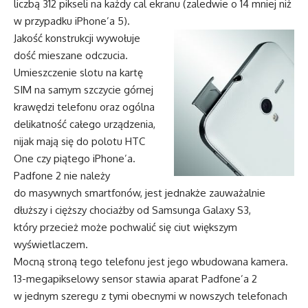
liczbą 312 pikseli na każdy cal ekranu (zaledwie o 14 mniej niż
w przypadku iPhone’a 5).
Jakość konstrukcji wywołuje
dość mieszane odczucia.
Umieszczenie slotu na kartę
SIM na samym szczycie górnej
krawędzi telefonu oraz ogólna
delikatność całego urządzenia,
nijak mają się do polotu HTC
One czy piątego iPhone’a.
Padfone 2 nie należy
do masywnych smartfonów, jest jednakże zauważalnie
dłuższy i cięższy chociażby od Samsunga Galaxy S3,
który przecież może pochwalić się ciut większym
wyświetlaczem.
Mocną stroną tego telefonu jest jego wbudowana kamera.
13-megapikselowy sensor stawia aparat Padfone’a 2
w jednym szeregu z tymi obecnymi w nowszych telefonach