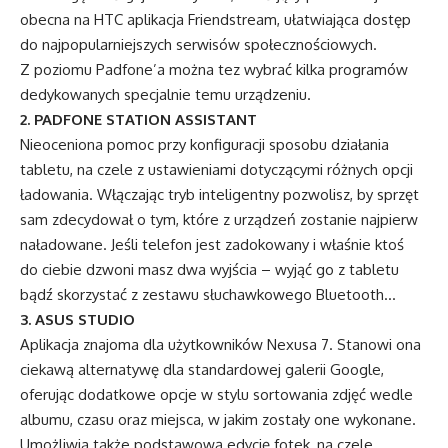
obecna na HTC aplikacja Friendstream, ułatwiająca dostęp
do najpopularniejszych serwisów społecznościowych.
Z poziomu Padfone’a można tez wybrać kilka programów
dedykowanych specjalnie temu urządzeniu.
2. PADFONE STATION ASSISTANT
Nieoceniona pomoc przy konfiguracji sposobu działania
tabletu, na czele z ustawieniami dotyczącymi różnych opcji
ładowania. Włączając tryb inteligentny pozwolisz, by sprzęt
sam zdecydował o tym, które z urządzeń zostanie najpierw
naładowane. Jeśli telefon jest zadokowany i właśnie ktoś
do ciebie dzwoni masz dwa wyjścia – wyjąć go z tabletu
bądź skorzystać z zestawu słuchawkowego Bluetooth…
3. ASUS STUDIO
Aplikacja znajoma dla użytkowników Nexusa 7. Stanowi ona
ciekawą alternatywę dla standardowej galerii Google,
oferując dodatkowe opcje w stylu sortowania zdjęć wedle
albumu, czasu oraz miejsca, w jakim zostały one wykonane.
Umożliwia także podstawową edycję fotek, na czele