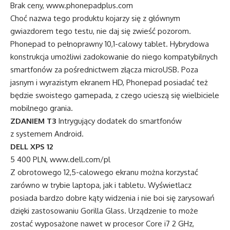
Brak ceny, www.phonepadplus.com
Choć nazwa tego produktu kojarzy się z głównym
gwiazdorem tego testu, nie daj się zwieść pozorom.
Phonepad to pełnoprawny 10,1-calowy tablet. Hybrydowa
konstrukcja umożliwi zadokowanie do niego kompatybilnych
smartfonów za pośrednictwem złącza microUSB. Poza
jasnym i wyrazistym ekranem HD, Phonepad posiadać też
będzie swoistego gamepada, z czego ucieszą się wielbiciele
mobilnego grania.
ZDANIEM T3
Intrygujący dodatek do smartfonów
z systemem Android.
DELL XPS 12
5 400 PLN, www.dell.com/pl
Z obrotowego 12,5-calowego ekranu można korzystać
zarówno w trybie laptopa, jak i tabletu. Wyświetlacz
posiada bardzo dobre kąty widzenia i nie boi się zarysowań
dzięki zastosowaniu Gorilla Glass. Urządzenie to może
zostać wyposażone nawet w procesor Core i7 2 GHz,