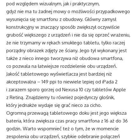
pod względem wizualnym, jak i praktycznym,
gdyż nie ma tu żadnej mowy o możliwości przypadkowego
wysunięcia się smartfonu z obudowy. Główny zamysł
konstrukcyjny w znaczący sposób zwiększył oczywiście
grubość większego z urządzeń i nie da się oprzeć wrażeniu,
że nie trzymamy w rękach smukłego tabletu, tylko raczej
porządny obrazek zdjęty ze ściany. Jego tył wykonany jest
także z nieco innego tworzywa niż obudowa smartfona,
co pozwala na łatwiejsze rozdzielenie obu urządzeń.
Jakość tabletowego wyświetlacza jest bardziej niż
akceptowalna – 149 ppi to niewiele lepiej od iPada 2
i zarazem sporo gorzej od Nexusa 10 czy tabletów Apple
z Retiną. Znajdziemy tu również pojedynczy głośnik,
który jednakże wydaje się grać nieco za cicho.
Ogromną przewagą tabletowego doku jest jego większa
bateria, która zwiększa czas pracy smartfona z 16 aż do 36
godzin. Warto wspomnieć też o tym, że w momencie
zespolenia obu urządzeń, szybkie odebranie połączeń