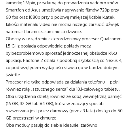
kamerkę 1 Mpix, przydatną do prowadzenia wideorozmów.
Smartfon od Asus umożliwia nagrywanie filmów 720p przy
60 fps oraz 1080p przy o połowę mniejszej liczbie klatek.
Jakości materiału video nie można niczego zarzucić, dźwięk
natomiast brzmi czasami nieco dziwnie.
Obecny w urządzeniu czterordzeniowy procesor Qualcomm
1,5 GHz posiada odpowiednie pokłady mocy,
by bezproblemowo sprostać jednoczesnej obsłudze kilku
aplikacji. Padfone 2 działa z podobną szybkością co Nexus 4,
co pod względem wydajności stawia go w bardzo dobrym
świetle.
Procesor nie tylko odpowiada za działania telefonu – pełni
również rolę „sztucznego serca” dla 10,1-calowego tabletu.
Oba urządzenia dzielą również ze sobą wewnętrzną pamięć
(16 GB, 32 GB lub 64 GB), która w znaczący sposób
rozszerzana jest przez darmowy (przez 3 lata) dostęp do 50
GB przestrzeni w chmurze.
Oba moduły pasują do siebie idealnie, zarówno