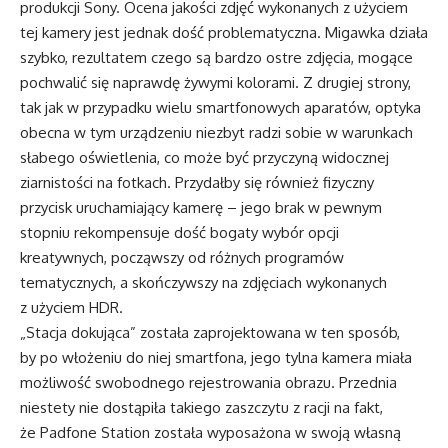
produkcji Sony. Ocena jakości zdjęć wykonanych z użyciem
tej kamery jest jednak dość problematyczna. Migawka działa
szybko, rezultatem czego są bardzo ostre zdjęcia, mogące
pochwalić się naprawdę żywymi kolorami. Z drugiej strony,
tak jak w przypadku wielu smartfonowych aparatów, optyka
obecna w tym urządzeniu niezbyt radzi sobie w warunkach
słabego oświetlenia, co może być przyczyną widocznej
ziarnistości na fotkach. Przydałby się również fizyczny
przycisk uruchamiający kamerę – jego brak w pewnym
stopniu rekompensuje dość bogaty wybór opcji
kreatywnych, począwszy od różnych programów
tematycznych, a skończywszy na zdjęciach wykonanych
z użyciem HDR.
„Stacja dokująca” została zaprojektowana w ten sposób,
by po włożeniu do niej smartfona, jego tylna kamera miała
możliwość swobodnego rejestrowania obrazu. Przednia
niestety nie dostąpiła takiego zaszczytu z racji na fakt,
że Padfone Station została wyposażona w swoją własną