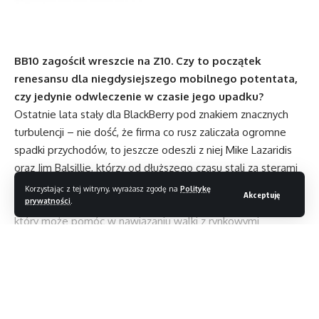
BB10 zagościł wreszcie na Z10. Czy to początek
renesansu dla niegdysiejszego mobilnego potentata,
czy jedynie odwleczenie w czasie jego upadku?
Ostatnie lata stały dla BlackBerry pod znakiem znacznych
turbulencji – nie dość, że firma co rusz zaliczała ogromne
spadki przychodów, to jeszcze odeszli z niej Mike Lazaridis
oraz Jim Balsillie, którzy od dłuższego czasu stali za sterami
tego tonącego okrętu. Nie jest więc dziwne, że na premierę
Korzystając z tej witryny, wyrażasz zgodę na
Politykę
Akceptuję
prywatności
.
Z10 i BB10 wyczekiwano jak na przyjście mesjasza,
który może pomóc w nawiązaniu walki z rynkowymi
gigantami.
Pierwsze wrażenie po wzięciu do ręki Z10 jest niezbyt
oszałamiające. Design telefonu jest bardzo stonowany,
szklany panel jest plastikowymi na dole i górze plastikowymi
Czytaj dalej
elementami, tył urządzenia obleczono zaś gumowym