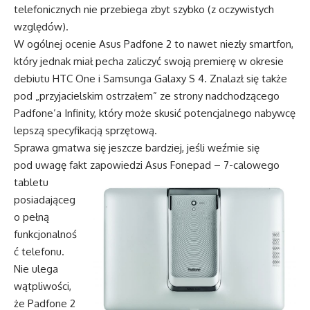
telefonicznych nie przebiega zbyt szybko (z oczywistych
względów).
W ogólnej ocenie Asus Padfone 2 to nawet niezły smartfon,
który jednak miał pecha zaliczyć swoją premierę w okresie
debiutu HTC One i Samsunga Galaxy S 4. Znalazł się także
pod „przyjacielskim ostrzałem” ze strony nadchodzącego
Padfone’a Infinity, który może skusić potencjalnego nabywcę
lepszą specyfikacją sprzętową.
Sprawa gmatwa się jeszcze bardziej, jeśli weźmie się
pod uwagę fakt za
powiedzi Asus Fonepad – 7-calowego
tabletu
posiadająceg
o pełną
funkcjonalnoś
ć telefonu.
Nie ulega
wątpliwości,
że Padfone 2