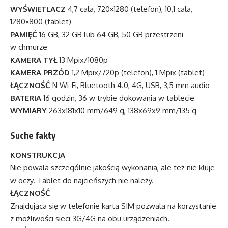
WYŚWIETLACZ
4,7 cala, 720×1280 (telefon), 10,1 cala,
1280×800 (tablet)
PAMIĘĆ
16 GB, 32 GB lub 64 GB, 50 GB przestrzeni
w chmurze
KAMERA TYŁ
13 Mpix/1080p
KAMERA PRZÓD
1,2 Mpix/720p (telefon), 1 Mpix (tablet)
ŁĄCZNOŚĆ
N Wi-Fi, Bluetooth 4.0, 4G, USB, 3,5 mm audio
BATERIA
16 godzin, 36 w trybie dokowania w tablecie
WYMIARY
263x181x10 mm/649 g, 138x69x9 mm/135 g
Suche fakty
KONSTRUKCJA
Nie powala szczególnie jakością wykonania, ale też nie kłuje
w oczy. Tablet do najcieńszych nie należy.
ŁĄCZNOŚĆ
Znajdująca się w telefonie karta SIM pozwala na korzystanie
z możliwości sieci 3G/4G na obu urządzeniach.