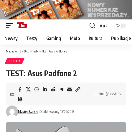
Aa
Font
Resizer
Newsy
Testy
Gaming
Moto
Kultura
Publikacje
Magazyn T3
>
Blog
>
Testy
>
TEST: Asus Padfone 2
TESTY
TEST: Asus Padfone 2
11 minut(y) czytania
Maciej Barski
Opublikowany 15/05/2013