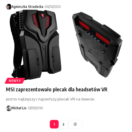
Agnieszka Stradecka
06/10/2020
NEWSY
MSI zaprezentowało plecak dla headsetów VR
Jest to najlżejszy i najcieńszy plecak VR na świecie.
Michał Lis
13/09/2016
1
2