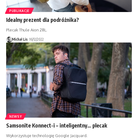
PUBLIKACJE
Idealny prezent dla podróżnika?
Plecak Thule Aion 28L.
Michał Lis
16/12/2022
NEWSY
Samsonite Konnect-i – inteligentny… plecak
Wykorzystuje technologię Google Jacquard.