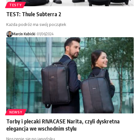
TESTY
TEST: Thule Subterra 2
Każda podróż ma swój początek
Marcin Kubicki
01/06/2024
NEWSY
Torby i plecaki RIVACASE Narita, czyli dyskretna
elegancja we wschodnim stylu
Noszenie się po japońsku