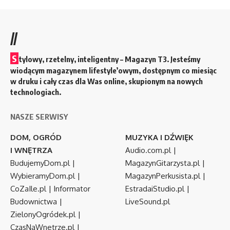
//
S
tylowy, rzetelny, inteligentny – Magazyn T3. Jesteśmy
wiodącym magazynem lifestyle’owym, dostępnym co miesiąc
w druku i cały czas dla Was online, skupionym na nowych
technologiach.
NASZE SERWISY
DOM, OGRÓD
MUZYKA I DŹWIĘK
I WNĘTRZA
Audio.com.pl
|
BudujemyDom.pl
|
MagazynGitarzysta.pl
|
WybieramyDom.pl
|
MagazynPerkusista.pl
|
CoZaIle.pl
|
Informator
EstradaiStudio.pl
|
Budownictwa
|
LiveSound.pl
ZielonyOgródek.pl
|
CzasNaWnetrze.pl
|