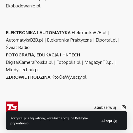
Ekobudowanie.pl
ELEKTRONIKA I AUTOMATYKA
ElektronikaB2B.pl
|
AutomatykaB2B.pl
|
Elektronika Praktyczna
|
Elportal.pl
|
Świat Radio
FOTOGRAFIA, EDUKACJA I HI-TECH
DigitalCameraPolska.pl
|
Fotopolis.pl
|
MagazynT3.pl
|
MlodyTechnik.pl
ZDROWIE I RODZINA
KtoCieWyleczy.pl
Zaobserwuj
Korzystając z tej witryny, wyrażasz zgodę na
Politykę
Akceptuję
prywatności
.
© 2007-2026