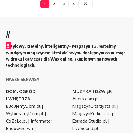
1
2
3
4
//
S
tylowy, rzetelny, inteligentny – Magazyn T3. Jesteśmy
wiodącym magazynem lifestyle’owym, dostępnym co miesiąc
w druku i cały czas dla Was online, skupionym na nowych
technologiach.
NASZE SERWISY
DOM, OGRÓD
MUZYKA I DŹWIĘK
I WNĘTRZA
Audio.com.pl
|
BudujemyDom.pl
|
MagazynGitarzysta.pl
|
WybieramyDom.pl
|
MagazynPerkusista.pl
|
CoZaIle.pl
|
Informator
EstradaiStudio.pl
|
Budownictwa
|
LiveSound.pl