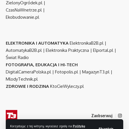
ZielonyOgródek.pl
|
CzasNaWnetrze.pl
|
Ekobudowanie.pl
ELEKTRONIKA I AUTOMATYKA
ElektronikaB2B.pl
|
AutomatykaB2B.pl
|
Elektronika Praktyczna
|
Elportal.pl
|
Świat Radio
FOTOGRAFIA, EDUKACJA I HI-TECH
DigitalCameraPolska.pl
|
Fotopolis.pl
|
MagazynT3.pl
|
MlodyTechnik.pl
ZDROWIE I RODZINA
KtoCieWyleczy.pl
Zaobserwuj
Korzystając z tej witryny, wyrażasz zgodę na
Politykę
Akceptuję