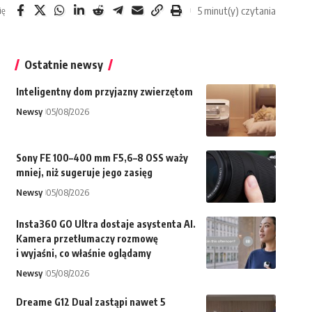
5 minut(y) czytania
ię
Ostatnie newsy
Inteligentny dom przyjazny zwierzętom
Newsy
05/08/2026
Sony FE 100–400 mm F5,6–8 OSS waży
mniej, niż sugeruje jego zasięg
Newsy
05/08/2026
Insta360 GO Ultra dostaje asystenta AI.
Kamera przetłumaczy rozmowę
i wyjaśni, co właśnie oglądamy
Newsy
05/08/2026
Dreame G12 Dual zastąpi nawet 5