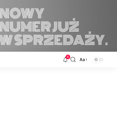
8
Aa
Font
Resizer