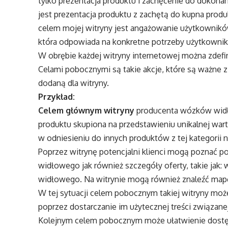
tylko prezentacja produktu i zachęcenie do dokona
jest prezentacja produktu z zachętą do kupna prod
celem mojej witryny jest angażowanie użytkowników
która odpowiada na konkretne potrzeby użytkowni
W obrębie każdej witryny internetowej można zdef
Celami pobocznymi są takie akcje, które są ważne 
dodaną dla witryny.
Przykład:
Celem głównym witryny
producenta wózków widło
produktu skupiona na przedstawieniu unikalnej war
w odniesieniu do innych produktów z tej kategorii n
Poprzez witrynę potencjalni klienci mogą poznać 
widłowego jak również szczegóły oferty, takie jak:
widłowego. Na witrynie mogą również znaleźć map
W tej sytuacji celem pobocznym takiej witryny moż
poprzez dostarczanie im użytecznej treści związ
Kolejnym celem pobocznym może ułatwienie dostęp