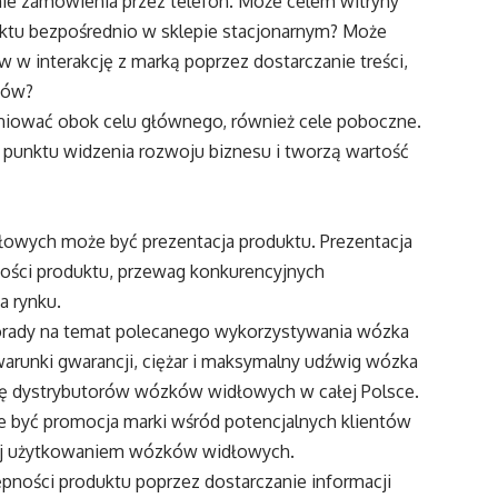
nie zamówienia przez telefon. Może celem witryny
uktu bezpośrednio w sklepie stacjonarnym? Może
 w interakcję z marką poprzez dostarczanie treści,
ków?
iniować obok celu głównego, również cele poboczne.
z punktu widzenia rozwoju biznesu i tworzą wartość
wych może być prezentacja produktu. Prezentacja
tości produktu, przewag konkurencyjnych
a rynku.
porady na temat polecanego wykorzystywania wózka
 warunki gwarancji, ciężar i maksymalny udźwig wózka
ę dystrybutorów wózków widłowych w całej Polsce.
e być promocja marki wśród potencjalnych klientów
anej użytkowaniem wózków widłowych.
ności produktu poprzez dostarczanie informacji