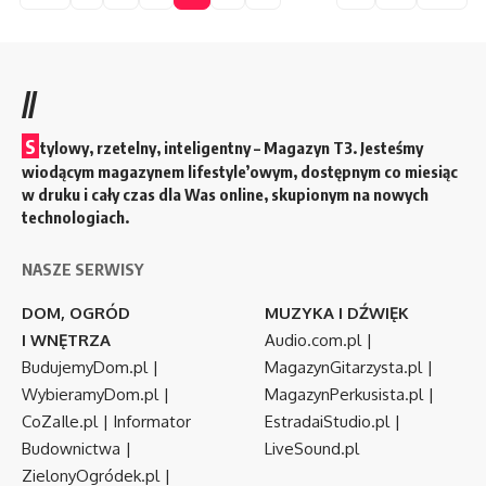
//
S
tylowy, rzetelny, inteligentny – Magazyn T3. Jesteśmy
wiodącym magazynem lifestyle’owym, dostępnym co miesiąc
w druku i cały czas dla Was online, skupionym na nowych
technologiach.
NASZE SERWISY
DOM, OGRÓD
MUZYKA I DŹWIĘK
I WNĘTRZA
Audio.com.pl
|
BudujemyDom.pl
|
MagazynGitarzysta.pl
|
WybieramyDom.pl
|
MagazynPerkusista.pl
|
CoZaIle.pl
|
Informator
EstradaiStudio.pl
|
Budownictwa
|
LiveSound.pl
ZielonyOgródek.pl
|