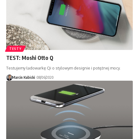
TESTY
TEST: Moshi Otto Q
Testujemy ładowarkę Qi o stylowym designie i potężnej mocy.
Marcin Kubicki
08/06/2020