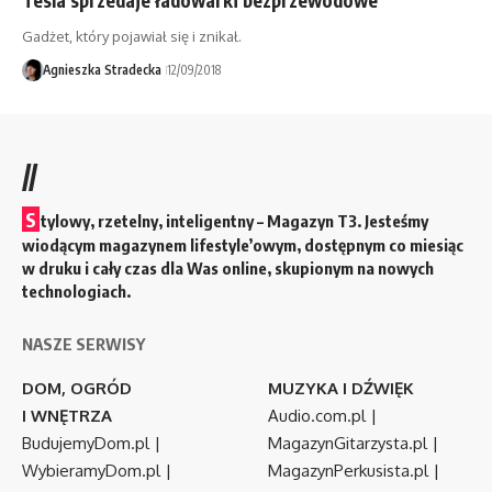
Gadżet, który pojawiał się i znikał.
Agnieszka Stradecka
12/09/2018
//
S
tylowy, rzetelny, inteligentny – Magazyn T3. Jesteśmy
wiodącym magazynem lifestyle’owym, dostępnym co miesiąc
w druku i cały czas dla Was online, skupionym na nowych
technologiach.
NASZE SERWISY
DOM, OGRÓD
MUZYKA I DŹWIĘK
I WNĘTRZA
Audio.com.pl
|
BudujemyDom.pl
|
MagazynGitarzysta.pl
|
WybieramyDom.pl
|
MagazynPerkusista.pl
|