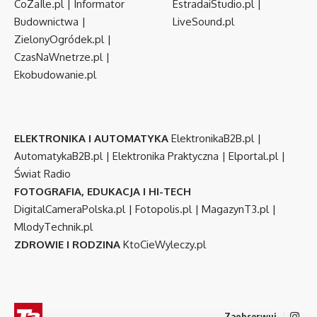
CoZaIle.pl
|
Informator
EstradaiStudio.pl
|
Budownictwa
|
LiveSound.pl
ZielonyOgródek.pl
|
CzasNaWnetrze.pl
|
Ekobudowanie.pl
ELEKTRONIKA I AUTOMATYKA
ElektronikaB2B.pl
|
AutomatykaB2B.pl
|
Elektronika Praktyczna
|
Elportal.pl
|
Świat Radio
FOTOGRAFIA, EDUKACJA I HI-TECH
DigitalCameraPolska.pl
|
Fotopolis.pl
|
MagazynT3.pl
|
MlodyTechnik.pl
ZDROWIE I RODZINA
KtoCieWyleczy.pl
Zaobserwuj