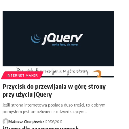
INTERNET MAKER
Przycisk do przewijania w górę strony
przy użyciu JQuery
Jeśli strona internetowa posiada dużo treści, to dobrym
pomysłem jest umożliwienie odwiedzającym…
Mateusz Chorążewicz
20/03/2012
jQuery dla zaawansowanych