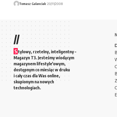
Tomasz Galanciak
20/11/2008
//
S
tylowy, rzetelny, inteligentny –
B
Magazyn T3. Jesteśmy wiodącym
W
magazynem lifestyle’owym,
C
dostępnym co miesiąc w druku
i cały czas dla Was online,
Z
skupionym na nowych
technologiach.
C
E