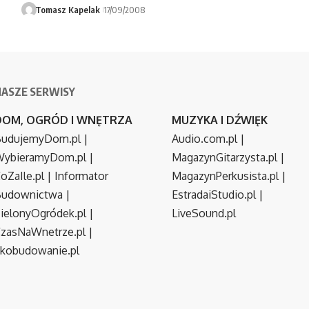
Tomasz Kapelak
17/09/2008
NASZE SERWISY
DOM, OGRÓD I WNĘTRZA
MUZYKA I DŹWIĘK
udujemyDom.pl
|
Audio.com.pl
|
ybieramyDom.pl
|
MagazynGitarzysta.pl
|
oZaIle.pl
|
Informator
MagazynPerkusista.pl
|
Budownictwa
|
EstradaiStudio.pl
|
ielonyOgródek.pl
|
LiveSound.pl
zasNaWnetrze.pl
|
kobudowanie.pl