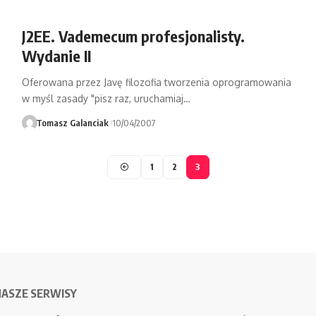
J2EE. Vademecum profesjonalisty.
Wydanie II
Oferowana przez Javę filozofia tworzenia oprogramowania
w myśl zasady "pisz raz, uruchamiaj…
Tomasz Galanciak
10/04/2007
1
2
3
NASZE SERWISY