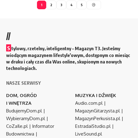
1
2
3
4
5
//
S
tylowy, rzetelny, inteligentny – Magazyn T3. Jesteśmy
wiodącym magazynem lifestyle’owym, dostępnym co miesiąc
w druku i cały czas dla Was online, skupionym na nowych
technologiach.
NASZE SERWISY
DOM, OGRÓD
MUZYKA I DŹWIĘK
I WNĘTRZA
Audio.com.pl
|
BudujemyDom.pl
|
MagazynGitarzysta.pl
|
WybieramyDom.pl
|
MagazynPerkusista.pl
|
CoZaIle.pl
|
Informator
EstradaiStudio.pl
|
Budownictwa
|
LiveSound.pl