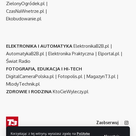
ZielonyOgródek.pl
|
CzasNaWnetrze.pl
|
Ekobudowanie.pl
ELEKTRONIKA I AUTOMATYKA
ElektronikaB2B.pl
|
AutomatykaB2B.pl
|
Elektronika Praktyczna
|
Elportal.pl
|
Świat Radio
FOTOGRAFIA, EDUKACJA I HI-TECH
DigitalCameraPolska.pl
|
Fotopolis.pl
|
MagazynT3.pl
|
MlodyTechnik.pl
ZDROWIE I RODZINA
KtoCieWyleczy.pl
Zaobserwuj
Korzystając z tej witryny, wyrażasz zgodę na
Politykę