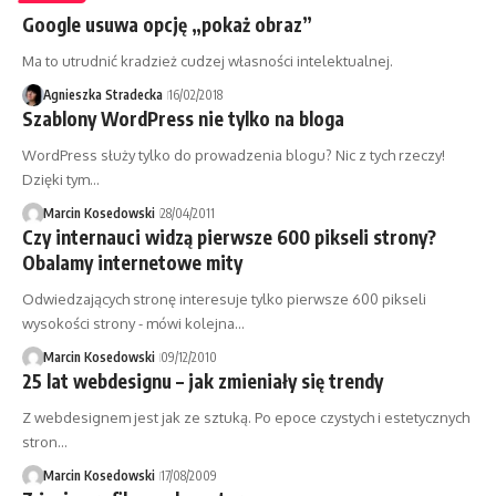
Google usuwa opcję „pokaż obraz”
Ma to utrudnić kradzież cudzej własności intelektualnej.
Agnieszka Stradecka
16/02/2018
Szablony WordPress nie tylko na bloga
WordPress służy tylko do prowadzenia blogu? Nic z tych rzeczy!
Dzięki tym…
Marcin Kosedowski
28/04/2011
Czy internauci widzą pierwsze 600 pikseli strony?
Obalamy internetowe mity
Odwiedzających stronę interesuje tylko pierwsze 600 pikseli
wysokości strony - mówi kolejna…
Marcin Kosedowski
09/12/2010
25 lat webdesignu – jak zmieniały się trendy
Z webdesignem jest jak ze sztuką. Po epoce czystych i estetycznych
stron…
Marcin Kosedowski
17/08/2009