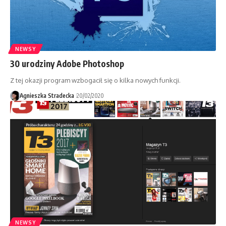
NEWSY
30 urodziny Adobe Photoshop
Z tej okazji program wzbogacił się o kilka nowych funkcji.
Agnieszka Stradecka
20/02/2020
NEWSY