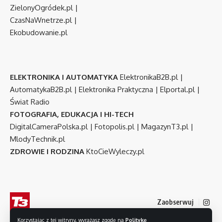
ZielonyOgródek.pl
|
CzasNaWnetrze.pl
|
Ekobudowanie.pl
ELEKTRONIKA I AUTOMATYKA
ElektronikaB2B.pl
|
AutomatykaB2B.pl
|
Elektronika Praktyczna
|
Elportal.pl
|
Świat Radio
FOTOGRAFIA, EDUKACJA I HI-TECH
DigitalCameraPolska.pl
|
Fotopolis.pl
|
MagazynT3.pl
|
MlodyTechnik.pl
ZDROWIE I RODZINA
KtoCieWyleczy.pl
Zaobserwuj
Korzystając z tej witryny, wyrażasz zgodę na
Politykę