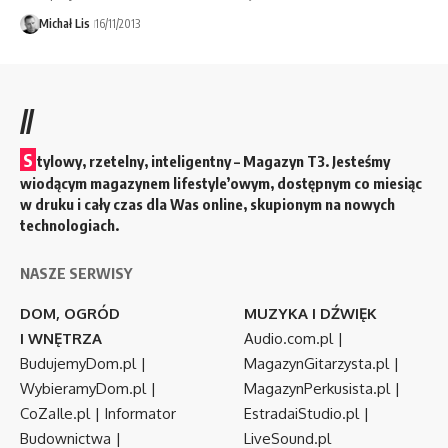
Michał Lis
16/11/2013
//
S
tylowy, rzetelny, inteligentny – Magazyn T3. Jesteśmy
wiodącym magazynem lifestyle’owym, dostępnym co miesiąc
w druku i cały czas dla Was online, skupionym na nowych
technologiach.
NASZE SERWISY
DOM, OGRÓD
MUZYKA I DŹWIĘK
I WNĘTRZA
Audio.com.pl
|
BudujemyDom.pl
|
MagazynGitarzysta.pl
|
WybieramyDom.pl
|
MagazynPerkusista.pl
|
CoZaIle.pl
|
Informator
EstradaiStudio.pl
|
Budownictwa
|
LiveSound.pl