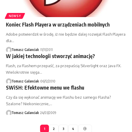
NEWSY
Koniec Flash Playera w urządzeniach mobilnych
Adobe potwierdził w środę, iż nie będzie dalej rozwijał Flash Playera
dla…
Tomasz Galanciak
11/11/2011
W jakiej technologii stworzyć animację?
Flash, za Flashem przepaść, za przepaścią Silverlight oraz Java FX.
Wielokrotnie sięga…
Tomasz Galanciak
06/12/2010
SWiSH: Efektowne menu we flashu
Czy da się wykonać animację we Flashu bez samego Flasha?
Szalone? Niekoniecznie,…
Tomasz Galanciak
24/03/2009
1
2
3
4