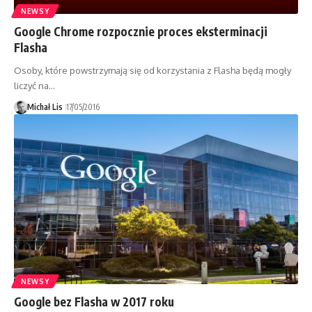
NEWSY
Google Chrome rozpocznie proces eksterminacji
Flasha
Osoby, które powstrzymają się od korzystania z Flasha będą mogły
liczyć na…
Michał Lis
17/05/2016
NEWSY
Google bez Flasha w 2017 roku