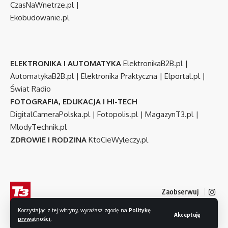
CzasNaWnetrze.pl
|
Ekobudowanie.pl
ELEKTRONIKA I AUTOMATYKA
ElektronikaB2B.pl
|
AutomatykaB2B.pl
|
Elektronika Praktyczna
|
Elportal.pl
|
Świat Radio
FOTOGRAFIA, EDUKACJA I HI-TECH
DigitalCameraPolska.pl
|
Fotopolis.pl
|
MagazynT3.pl
|
MlodyTechnik.pl
ZDROWIE I RODZINA
KtoCieWyleczy.pl
Zaobserwuj
Korzystając z tej witryny, wyrażasz zgodę na
Politykę
Akceptuję
prywatności
.
© 2007-2026