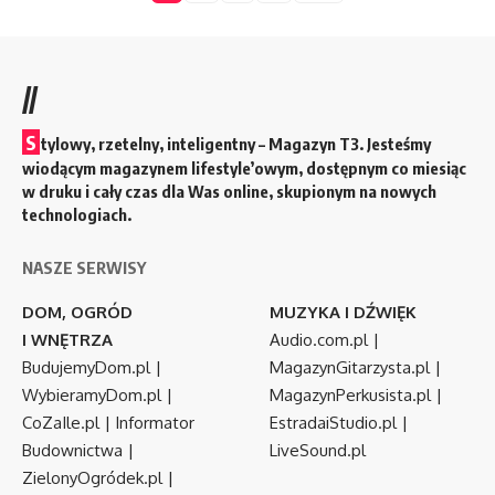
//
S
tylowy, rzetelny, inteligentny – Magazyn T3. Jesteśmy
wiodącym magazynem lifestyle’owym, dostępnym co miesiąc
w druku i cały czas dla Was online, skupionym na nowych
technologiach.
NASZE SERWISY
DOM, OGRÓD
MUZYKA I DŹWIĘK
I WNĘTRZA
Audio.com.pl
|
BudujemyDom.pl
|
MagazynGitarzysta.pl
|
WybieramyDom.pl
|
MagazynPerkusista.pl
|
CoZaIle.pl
|
Informator
EstradaiStudio.pl
|
Budownictwa
|
LiveSound.pl
ZielonyOgródek.pl
|