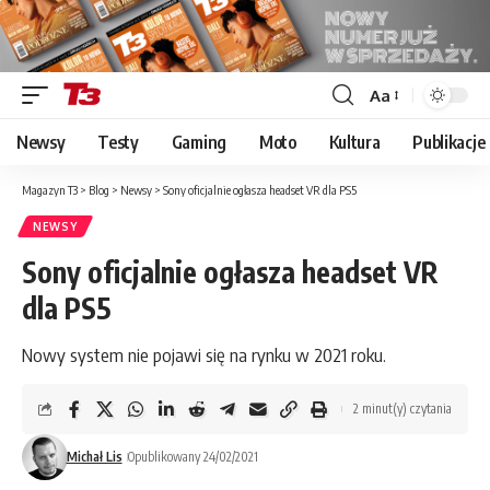
Aa
Font
Resizer
Newsy
Testy
Gaming
Moto
Kultura
Publikacje
Magazyn T3
>
Blog
>
Newsy
>
Sony oficjalnie ogłasza headset VR dla PS5
NEWSY
Sony oficjalnie ogłasza headset VR
dla PS5
Nowy system nie pojawi się na rynku w 2021 roku.
2 minut(y) czytania
Michał Lis
Opublikowany 24/02/2021