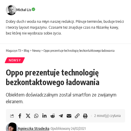
Michał Lis
Dobry duch i woda na młyn naszej redakcji. Pilnuje terminów, buduje treści
i tworzy layout magazynu. Czasami też znajduje czas na filiżankę kawy,
bez której nie wyobraża sobie życia.
Magazyn T3
>
Blog
>
Newsy
>
Oppo prezentuje technologię bezkontaktowego ładowania
NEWSY
Oppo prezentuje technologię
bezkontaktowego ładowania
Obiektem doświadczalnym został smartfon ze zwijanym
ekranem.
2 minut(y) czytania
Agnieszka Stradecka
Opublikowany 24/02/2021