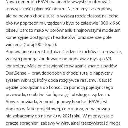
Nowa generacja PSVR ma przede wszystkim oferować
lepszą jakość i płynność obrazu. Nie znamy szczegółów,
ale na pewno chodzi tutaj o wyższą rozdzielczość na jedno
oko (w poprzednim urządzeniu było to zaledwie 1080 x 960
pikseli, bardzo mało w porównaniu z najnowszymi modelami
komercyjnie dostępnych headsetów) oraz szersze pole
widzenia (tutaj 100 stopni).
Poprawione ma zostać także śledzenie ruchów i sterowanie,
w czym pomogą zbudowane od podstaw z myślą o VR
kontrolery. Mają one zawierać rozwiązania znane z padów
DualSense – prawdopodobnie chodzi tutaj o haptyczny
system wibracji, który doda rozgrywce realizmu. Całość
będzie podłączana do konsoli za pomocą pojedynczego
przewodu, co ułatwi konfigurację i obsługę urządzenia.
Sony zapowiada, że next-genowy headset PSVR jest
dopiero w fazie projektowej, co oznacza, że na pewno
nie zobaczymy go na rynku w 2021 roku. W międzyczasie
gracze spragnieni zabawy w wirtualnej rzeczywistości mogą