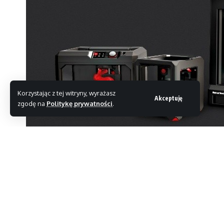
Korzystając z tej witryny, wyrażasz
Akceptuję
zgodę na
Politykę prywatności
.
Dell ogłosił właśnie, że drukarki 3D Makerbot 
roboczymi firmy. Urządzenia przeznaczone są dla
Ruch ten sygnalizuje, że już niebawem druk 3D moż
przewidywali, że najbliższy rok może być przełomo