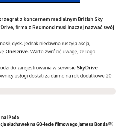
przegrał z koncernem medialnym British Sky
Drive, firma z Redmond musi inaczej nazwać swój
 nosił dysk. Jednak niedawno ruszyła akcja,
zwę
OneDrive
. Warto zwrócić uwagę, że logo
 ludzi do zarejestrowania w serwisie
SkyDrive
kownicy usługi dostali za darmo na rok dodatkowe 20
 na iPada
dycja słuchawek na 60-lecie filmowego Jamesa Bonda￼