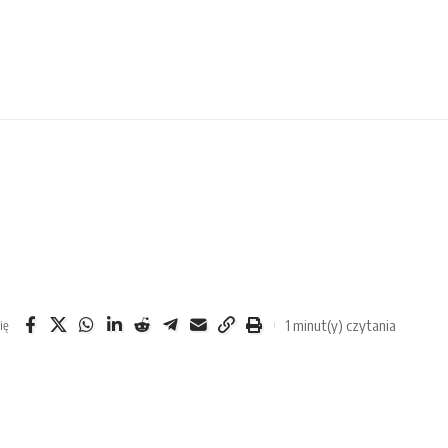
1 minut(y) czytania
ię