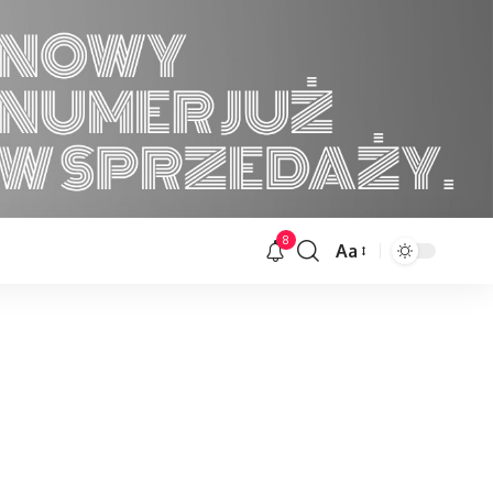
8
Aa
Font
Resizer