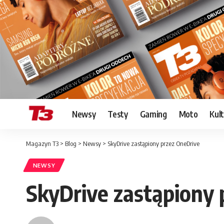
Newsy
Testy
Gaming
Moto
Kul
Magazyn T3
>
Blog
>
Newsy
>
SkyDrive zastąpiony przez OneDrive
NEWSY
SkyDrive zastąpiony 