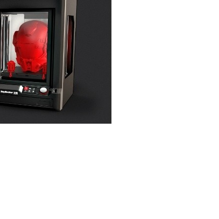
Replicator dostępne będą wraz ze stacjami
 małych i średnich firm.
e być dostępny dla przeciętnego człowieka. Analitycy
wy dla
drukarek 3D
. Konkurencja w tym segmencie