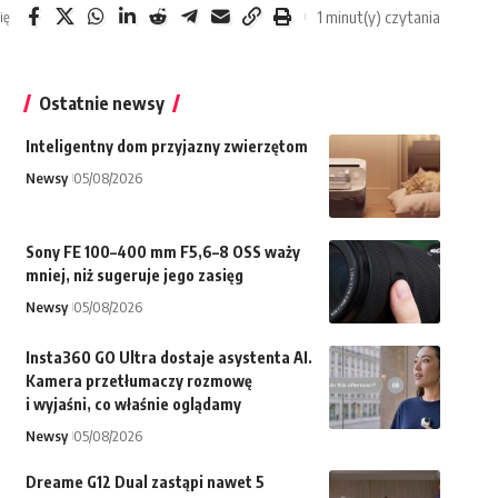
1 minut(y) czytania
ię
Ostatnie newsy
Inteligentny dom przyjazny zwierzętom
Newsy
05/08/2026
Sony FE 100–400 mm F5,6–8 OSS waży
mniej, niż sugeruje jego zasięg
Newsy
05/08/2026
Insta360 GO Ultra dostaje asystenta AI.
Kamera przetłumaczy rozmowę
i wyjaśni, co właśnie oglądamy
Newsy
05/08/2026
Dreame G12 Dual zastąpi nawet 5