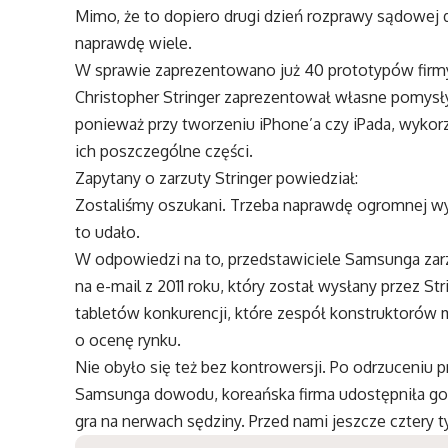
Mimo, że to dopiero drugi dzień rozprawy sądowej d
naprawdę wiele.
W sprawie zaprezentowano już 40 prototypów firmy 
Christopher Stringer zaprezentował własne pomysły
ponieważ przy tworzeniu iPhone’a czy iPada, wykorz
ich poszczególne części.
Zapytany o zarzuty Stringer powiedział:
Zostaliśmy oszukani. Trzeba naprawdę ogromnej wy
to udało.
W odpowiedzi na to, przedstawiciele Samsunga zarz
na e-mail z 2011 roku, który został wysłany przez St
tabletów konkurencji, które zespół konstruktorów 
o ocenę rynku.
Nie obyło się też bez kontrowersji. Po odrzuceniu
Samsunga dowodu, koreańska firma udostępniła go
gra na nerwach sędziny. Przed nami jeszcze cztery 