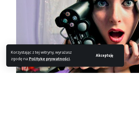
Korzystając z tej witryny, wyrażasz
Akceptuję
zgodę na
Politykę prywatności
.
Badania opublikowane przez Entertainment Softwar
wszystkich geeków, którzy z niedowierzaniem przecie
nabijające levele w Diablo. 47% graczy na świecie t