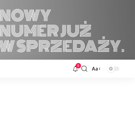
8
Aa
Font
Resizer