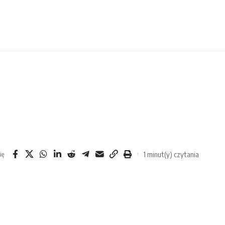
1 minut(y) czytania
ię