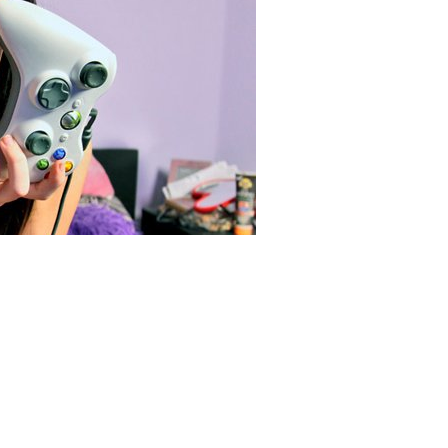
e Association powinny raz na zawsze uciszyć
rają oczy, widząc przedstawicielki płci pięknej,
o kobiety. Ich średnia wieku w 2012 roku wyniosła 30