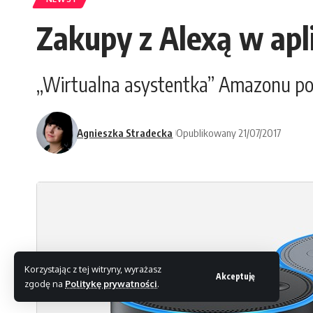
Zakupy z Alexą w apl
„Wirtualna asystentka” Amazonu po
Agnieszka Stradecka
Opublikowany 21/07/2017
Korzystając z tej witryny, wyrażasz
Akceptuję
zgodę na
Politykę prywatności
.