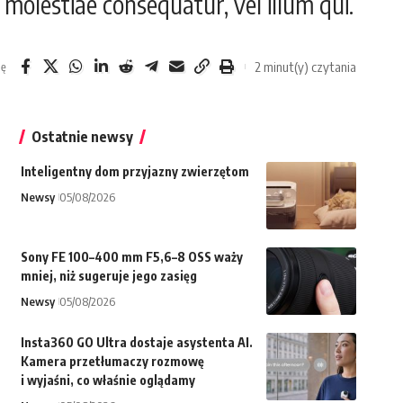
 molestiae consequatur, vel illum qui.
2 minut(y) czytania
ię
Ostatnie newsy
Inteligentny dom przyjazny zwierzętom
Newsy
05/08/2026
Sony FE 100–400 mm F5,6–8 OSS waży
mniej, niż sugeruje jego zasięg
Newsy
05/08/2026
Insta360 GO Ultra dostaje asystenta AI.
Kamera przetłumaczy rozmowę
i wyjaśni, co właśnie oglądamy