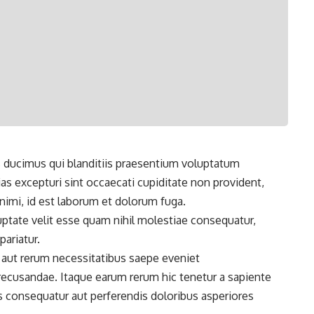
 ducimus qui blanditiis praesentium voluptatum
as excepturi sint
occaecati cupiditate non provident,
 animi, id est laborum et dolorum fuga.
uptate velit esse quam nihil molestiae consequatur,
pariatur.
 aut rerum necessitatibus saepe eveniet
 recusandae. Itaque earum rerum hic
tenetur a sapiente
as consequatur aut perferendis doloribus asperiores