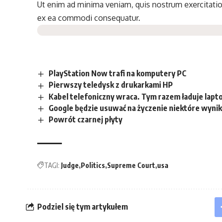
Ut enim ad minima veniam, quis nostrum exercitation
ex ea commodi consequatur.
PlayStation Now trafi na komputery PC
Pierwszy teledysk z drukarkami HP
Kabel telefoniczny wraca. Tym razem ładuje lapt
Google będzie usuwać na życzenie niektóre wyni
Powrót czarnej płyty
TAGI:
Judge
Politics
Supreme Court
usa
Podziel się tym artykułem