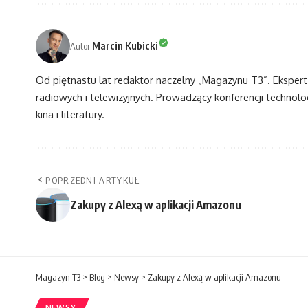
Marcin Kubicki
Autor:
Od piętnastu lat redaktor naczelny „Magazynu T3”. Eksper
radiowych i telewizyjnych. Prowadzący konferencji technol
kina i literatury.
POPRZEDNI ARTYKUŁ
Zakupy z Alexą w aplikacji Amazonu
Magazyn T3
>
Blog
>
Newsy
>
Zakupy z Alexą w aplikacji Amazonu
NEWSY