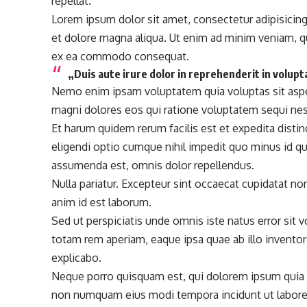
repellat.
Lorem ipsum dolor sit amet, consectetur adipisicing
et dolore magna aliqua. Ut enim
ad minim veniam
, 
ex ea commodo consequat.
„Duis aute irure dolor in reprehenderit in volupta
Nemo enim ipsam voluptatem quia voluptas sit asper
magni dolores eos qui ratione voluptatem sequi nes
Et harum quidem rerum facilis est et expedita disti
eligendi optio cumque
nihil impedit quo minus id
qu
assumenda est, omnis dolor repellendus.
Nulla pariatur. Excepteur sint occaecat cupidatat non
anim id est laborum.
Sed ut perspiciatis unde omnis iste natus error si
totam rem aperiam, eaque ipsa quae ab illo inventore
explicabo.
Neque porro quisquam est, qui dolorem ipsum quia do
non numquam eius
modi tempora incidunt ut labor