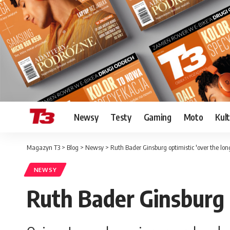
Newsy
Testy
Gaming
Moto
Kul
Magazyn T3
>
Blog
>
Newsy
>
Ruth Bader Ginsburg optimistic 'over the lon
NEWSY
Ruth Bader Ginsburg o