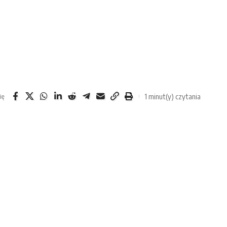
1 minut(y) czytania
ię