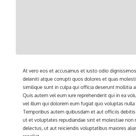
At vero eos et accusamus et iusto odio dignissimos
deleniti atque corrupti quos dolores et quas
molesti
similique sunt in culpa qui officia deserunt mollitia
Quis autem vel eum iure reprehenderit qui in ea vol
vel illum qui dolorem eum fugiat quo voluptas nulla 
Temporibus autem quibusdam et aut officiis debitis
ut et voluptates repudiandae sint et molestiae non
delectus, ut aut reiciendis voluptatibus maiores ali