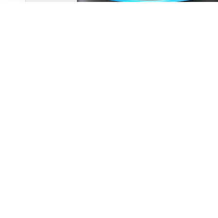
Zakupy online mają jedną wadę – dość rzadko t
z którym można swobodnie obgadać zakup. Mamy
Androida spragnionych czyjegoś towarzystwa –
w obsługę Alexy, systemu rozpoznawania pole
Alexa obecna jest w systemie iOS już od wiosny, je
znikoma. Aby zwiększyć popularność swojego rozwi
w swoim najpopularniejszym produkcie mobilnym, c
Najprawdopodobniej już w tym miesiącu „wirtualn