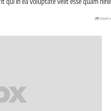
 qui in ea voluptate velit esse quam nihil
Podziel s