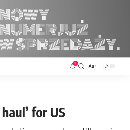
8
Aa
Font
Resizer
 haul’ for US