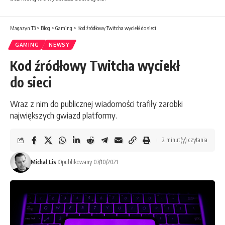
Magazyn T3
>
Blog
>
Gaming
>
Kod źródłowy Twitcha wyciekł do sieci
GAMING
NEWSY
Kod źródłowy Twitcha wyciekł
do sieci
Wraz z nim do publicznej wiadomości trafiły zarobki
największych gwiazd platformy.
2 minut(y) czytania
Michał Lis
Opublikowany 07/10/2021