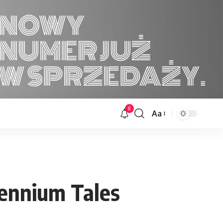
8
Aa
Font
Resizer
lennium Tales