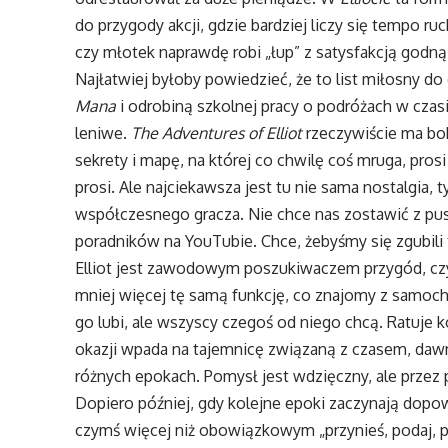
do przygody akcji, gdzie bardziej liczy się tempo r
czy młotek naprawdę robi „łup” z satysfakcją godną 
Najłatwiej byłoby powiedzieć, że to list miłosny 
Mana
i odrobiną szkolnej pracy o podróżach w czas
leniwe.
The Adventures of Elliot
rzeczywiście ma boha
sekrety i mapę, na której co chwilę coś mruga, pros
prosi. Ale najciekawsza jest tu nie sama nostalgia, t
współczesnego gracza. Nie chce nas zostawić z pust
poradników na YouTubie. Chce, żebyśmy się zgubili 
Elliot jest zawodowym poszukiwaczem przygód, czy
mniej więcej tę samą funkcję, co znajomy z samo
go lubi, ale wszyscy czegoś od niego chcą. Ratuje 
okazji wpada na tajemnicę związaną z czasem, dawny
różnych epokach. Pomysł jest wdzięczny, ale przez
Dopiero później, gdy kolejne epoki zaczynają dopow
czymś więcej niż obowiązkowym „przynieś, podaj, po