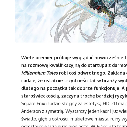
Wiele premier próbuje wyglądać nowocześnie tak
na rozmowę kwalifikacyjną do startupu z dar
Millennium Tales
robi coś odwrotnego. Zakłada c
i udaje, że ostatnie trzydzieści lat w branży w
dlatego na początku tak dobrze funkcjonuje. A 
staroświeckością, zaczyna trochę bardziej ryzy
Square Enix i ludzie stojący za estetyką HD-2D ma
Anderson z symetrią. Wystarczy jeden kadr i już wie
światło, głębia ostrości, makietowe miasta, ruiny 
odrestaurował za duże pieniądze. W
Elliocie
ta form