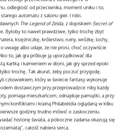
uchu, odległość od przeciwnika, moment uniku i to,
starego automatu z salonu gier. I robi.
do dawnych
The Legend of Zelda
, z dopiskiem
Secret of
ie. Byłoby to nawet prawdziwe, tylko trochę zbyt
tera, księżniczkę, królestwo, ruiny, wróżkę, lochy,
i o uwagę albo udaje, że nie prosi, choć oczywiście
ylko to, jak gra próbuje ją uporządkować dla
ą kartką i kamieniem w dłoni, jak gry sprzed epoki
tylko trochę. Tak akurat, żeby poczuć przygodę.
li człowiekiem, który w świecie fantasy wykonuje
chodem dostawczym przy przeprowadzce: niby każdy
koty, pomaga mieszkańcom, odnajduje pamiątki, a przy
mi konfliktami i krainą Philabieldia oglądaną w kilku
 pierwsze godziny trudno mówić o zaskoczeniu.
iadać historię świata, a poboczne zadania okazują się
zamiataj”, całość nabiera serca.