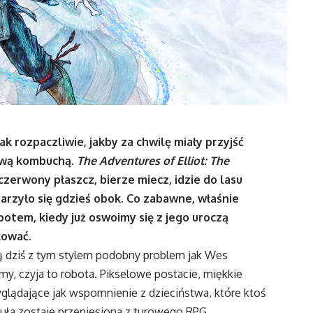
 rozpaczliwie, jakby za chwilę miały przyjść
mową kombuchą.
The Adventures of Elliot: The
zerwony płaszcz, bierze miecz, idzie do lasu
ydarzyło się gdzieś obok. Co zabawne, właśnie
potem, kiedy już oswoimy się z jego uroczą
kować.
ją dziś z tym stylem podobny problem jak Wes
my, czyja to robota. Pikselowe postacie, miękkie
wyglądające jak wspomnienie z dzieciństwa, które ktoś
uła zostaje przeniesiona z turowego RPG