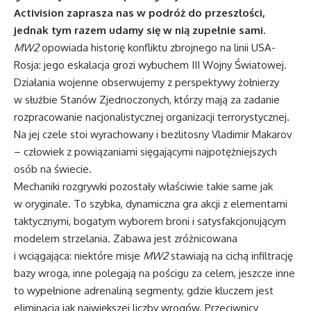
Activision zaprasza nas w podróż do przeszłości,
jednak tym razem udamy się w nią zupełnie sami.
MW2
opowiada historię konfliktu zbrojnego na linii USA-
Rosja: jego eskalacja grozi wybuchem III Wojny Światowej.
Działania wojenne obserwujemy z perspektywy żołnierzy
w służbie Stanów Zjednoczonych, którzy mają za zadanie
rozpracowanie nacjonalistycznej organizacji terrorystycznej.
Na jej czele stoi wyrachowany i bezlitosny Vladimir Makarov
– człowiek z powiązaniami sięgającymi najpotężniejszych
osób na świecie.
Mechaniki rozgrywki pozostały właściwie takie same jak
w oryginale. To szybka, dynamiczna gra akcji z elementami
taktycznymi, bogatym wyborem broni i satysfakcjonującym
modelem strzelania. Zabawa jest zróżnicowana
i wciągająca: niektóre misje
MW2
stawiają na cichą infiltrację
bazy wroga, inne polegają na pościgu za celem, jeszcze inne
to wypełnione adrenaliną segmenty, gdzie kluczem jest
eliminacja jak największej liczby wrogów. Przeciwnicy