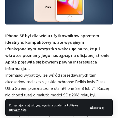
iPhone SE był dla wielu użytkowników sprzętem
idealnym: kompaktowym, ale wydajnym
i funkcjonalnym. Wszystko wskazuje na to, że już
wkrótce poznamy jego następcę, na oficjalnej stronie
Apple pojawiła się bowiem pewna interesująca
informacja…
Internauci wypatrzyli, że wśród sprzedawanych tam
akcesoriów znalazło się szkło ochronne Belkin InvisiGlass
Ultra Screen przeznaczone dla „iPhone SE, 8 lub 7”. Raczej
nie chodzi tutaj o malutki model SE z 2016 roku, był
on bowiem wyposażony w ekran o przekątnej 4 cali,
Korzystając z tej witryny, wyrażasz zgodę na
Politykę
a iPhone’y 8 i 7 posiadają wyświetlacze 4,7 cala. Odkrycie
Akceptuję
prywatności
.
to zbiegło się w czasie z przeciekami ujawnionymi