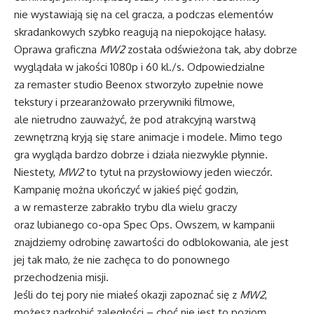
nie wystawiają się na cel gracza, a podczas elementów
skradankowych szybko reagują na niepokojące hałasy.
Oprawa graficzna
MW2
została odświeżona tak, aby dobrze
wyglądała w jakości 1080p i 60 kl./s. Odpowiedzialne
za remaster studio Beenox stworzyło zupełnie nowe
tekstury i przearanżowało przerywniki filmowe,
ale nietrudno zauważyć, że pod atrakcyjną warstwą
zewnętrzną kryją się stare animacje i modele. Mimo tego
gra wygląda bardzo dobrze i działa niezwykle płynnie.
Niestety,
MW2
to tytuł na przysłowiowy jeden wieczór.
Kampanię można ukończyć w jakieś pięć godzin,
a w remasterze zabrakło trybu dla wielu graczy
oraz lubianego co-opa Spec Ops. Owszem, w kampanii
znajdziemy odrobinę zawartości do odblokowania, ale jest
jej tak mało, że nie zachęca to do ponownego
przechodzenia misji.
Jeśli do tej pory nie miałeś okazji zapoznać się z
MW2
,
możesz nadrobić zaległości – choć nie jest to poziom