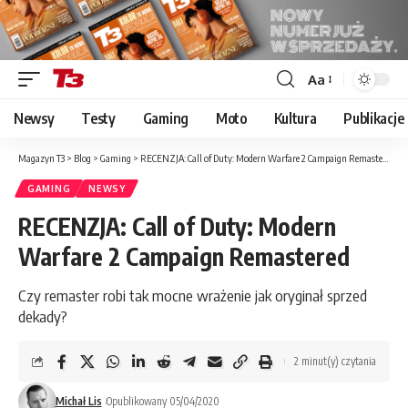
Aa
Font
Resizer
Newsy
Testy
Gaming
Moto
Kultura
Publikacje
Magazyn T3
>
Blog
>
Gaming
>
RECENZJA: Call of Duty: Modern Warfare 2 Campaign Remastered
GAMING
NEWSY
RECENZJA: Call of Duty: Modern
Warfare 2 Campaign Remastered
Czy remaster robi tak mocne wrażenie jak oryginał sprzed
dekady?
2 minut(y) czytania
Michał Lis
Opublikowany 05/04/2020