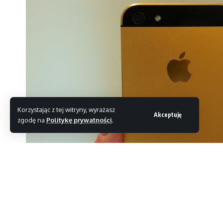
Korzystając z tej witryny, wyrażasz
Akceptuję
zgodę na
Politykę prywatności
.
Finansowe wyniki Apple i ich niemal stała tenden