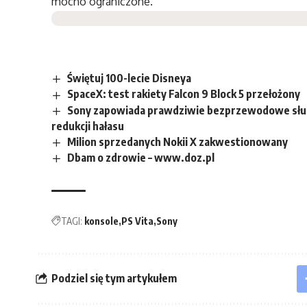
mocno ograniczone.
Świętuj 100-lecie Disneya
SpaceX: test rakiety Falcon 9 Block 5 przełożony
Sony zapowiada prawdziwie bezprzewodowe sł
redukcji hałasu
Milion sprzedanych Nokii X zakwestionowany
Dbam o zdrowie – www.doz.pl
TAGI:
konsole
PS Vita
Sony
Podziel się tym artykułem