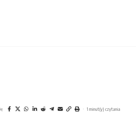
1 minut(y) czytania
ię