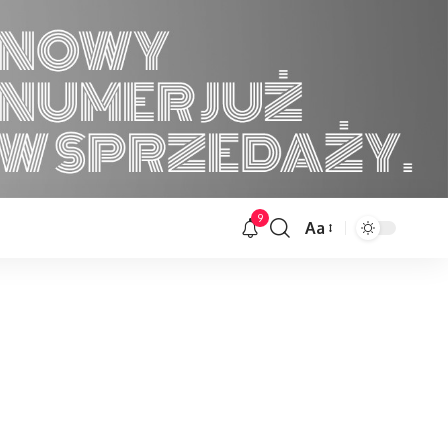
9
Aa
Font
Resizer