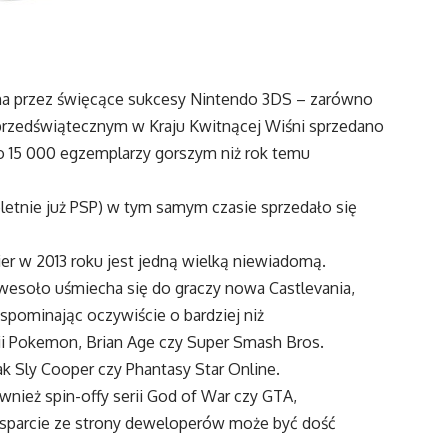
na przez święcące sukcesy Nintendo 3DS – zarówno
 przedświątecznym w Kraju Kwitnącej Wiśni sprzedano
 o 15 000 egzemplarzy gorszym niż rok temu
oletnie już PSP) w tym samym czasie sprzedało się
er w 2013 roku jest jedną wielką niewiadomą.
wesoło uśmiecha się do graczy nowa Castlevania,
spominając oczywiście o bardziej niż
i Pokemon, Brian Age czy Super Smash Bros.
ak Sly Cooper czy Phantasy Star Online.
nież spin-offy serii God of War czy GTA,
 wsparcie ze strony deweloperów może być dość