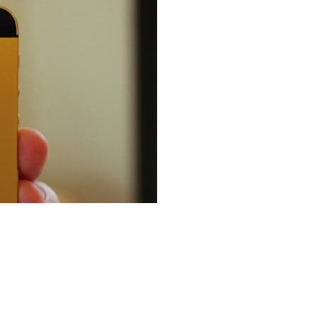
cja zwyżkowa robią wrażenie na niejednym branżowym