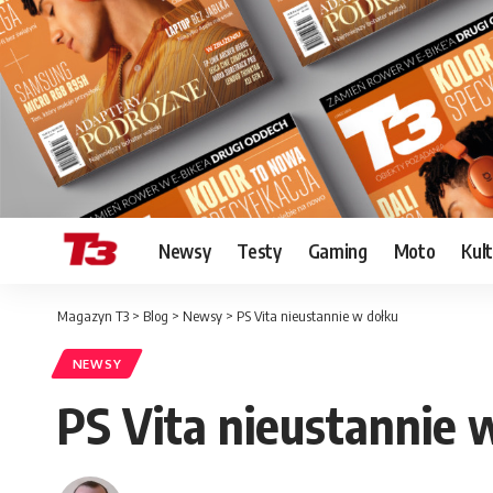
Newsy
Testy
Gaming
Moto
Kul
Magazyn T3
>
Blog
>
Newsy
>
PS Vita nieustannie w dołku
NEWSY
PS Vita nieustannie 