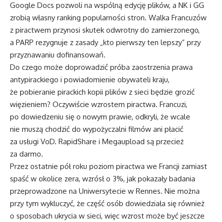
Google Docs pozwoli na wspólną edycję plików, a NK i GG
zrobią własny ranking popularności stron. Walka Francuzów
z piractwem przynosi skutek odwrotny do zamierzonego,
a PARP rezygnuje z zasady „kto pierwszy ten lepszy” przy
przyznawaniu dofinansowań.
Do czego może doprowadzić próba zaostrzenia prawa
antypirackiego i powiadomienie obywateli kraju,
że pobieranie pirackich kopii plików z sieci będzie grozić
więzieniem? Oczywiście wzrostem piractwa. Francuzi,
po dowiedzeniu się o nowym prawie, odkryli, że wcale
nie muszą chodzić do wypożyczalni filmów ani płacić
za usługi VoD. RapidShare i Megaupload są przecież
za darmo.
Przez ostatnie pół roku poziom piractwa we Francji zamiast
spaść w okolice zera, wzrósł o 3%, jak pokazały badania
przeprowadzone na Uniwersytecie w Rennes. Nie można
przy tym wykluczyć, że część osób dowiedziała się również
o sposobach ukrycia w sieci, więc wzrost może być jeszcze