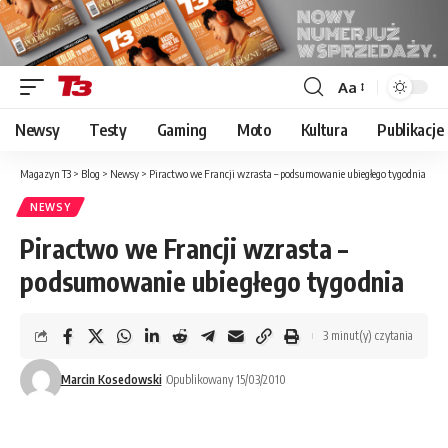
Aa
Font
Resizer
Newsy
Testy
Gaming
Moto
Kultura
Publikacje
Magazyn T3
>
Blog
>
Newsy
>
Piractwo we Francji wzrasta – podsumowanie ubiegłego tygodnia
NEWSY
Piractwo we Francji wzrasta –
podsumowanie ubiegłego tygodnia
3 minut(y) czytania
Marcin Kosedowski
Opublikowany 15/03/2010