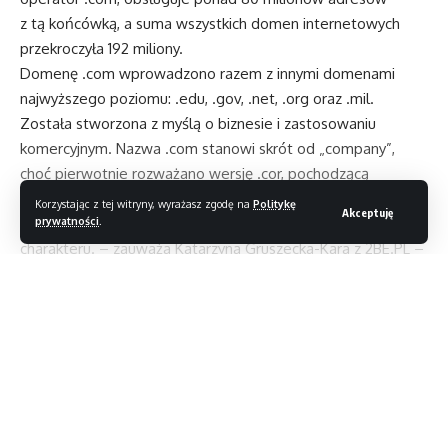
z tą końcówką, a suma wszystkich domen internetowych
przekroczyła 192 miliony.
Domenę .com wprowadzono razem z innymi domenami
najwyższego poziomu: .edu, .gov, .net, .org oraz .mil.
Została stworzona z myślą o biznesie i zastosowaniu
komercyjnym. Nazwa .com stanowi skrót od „company”,
choć pierwotnie rozważano wersję .cor, pochodzącą
od angielskiego słowa „corporation”.
Korzystając z tej witryny, wyrażasz zgodę na
Politykę
Akceptuję
„Obecnie domena .com nie ma ściśle biznesowego
prywatności
.
charakteru. – zauważa Katarzyna Gruszecka-Kara z 2BE.PL –
Stała się uniwersalną końcówką i w wielu krajach jest
popularniejsza od rozszerzeń narodowych. Jej dominującą
pozycję potwierdzają statystyki ilości zarejestrowanych
Czytaj dalej
domen oraz ceny, jakie osiągają adresy z końcówką .com
na rynku wtórnym”. Dotychczas tytuł najdrożej sprzedanej
domeny należy do Insure.com, za którą rok temu zapłacono
Magazyn T3
>
Blog
>
Newsy
>
Ponad 13 milionów użytkowników w 190 krajach padło ofiarą botnetu Mariposa
16 mln dol. Jednak wiele wskazuje na to, że już niedługo
NEWSY