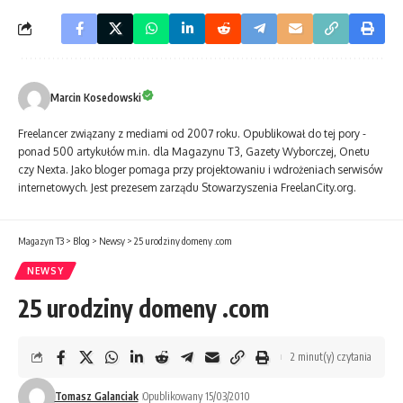
Marcin Kosedowski
Freelancer związa­ny z mediami od 2007 roku. Opublikował do tej pory ­
ponad 500 artykułów m.in. dla Magazynu T3, Gazety Wyborczej, Onetu
czy Nexta. Jako bloger pomaga przy projektowa­niu i wdroże­niach serwisów
internetowych. Jest prezesem zarządu Stowarzyszenia FreelanCity.org.
Magazyn T3
>
Blog
>
Newsy
>
25 urodziny domeny .com
NEWSY
25 urodziny domeny .com
2 minut(y) czytania
Tomasz Galanciak
Opublikowany 15/03/2010