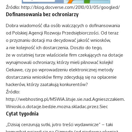
Źródło:
http://blog.docverse.com/2010/03/05/googled/
Dofinansowania bez ochroniarzy
Dobra wiadomość dla osób walczących o dofinansowania
od Polskiej Agencji Rozwoju Przedsiębiorczości. Od teraz
o przyznaniu dotacji ma decydować jakość wniosków,
a nie kolejność ich dostarczenia. Doszło do tego,
że w ostatniej turze właściciele firm czekających na dotacje
wynajmowali ochroniarzy, którzy mieli pilnować kolejki!
Ciekawe, czy po wprowadzeniu elektronicznej metody
dostarczania wniosków firmy zdecydują się na opłacenie
hackerów, którzy zaatakują konkurentów?
Źródło:
http://webhosting.pl/MSWiA.lituje.sie.nad.Agnieszczakiem.
Wnioski.o.dotacje.bedzie.mozna.skladac.przez.Siec
Cytat tygodnia
„Dzisiaj cenzurują sutki, jutro treści wydawnicze” – taki
komunikat pojawił się na Gizmodo (od niedawna również