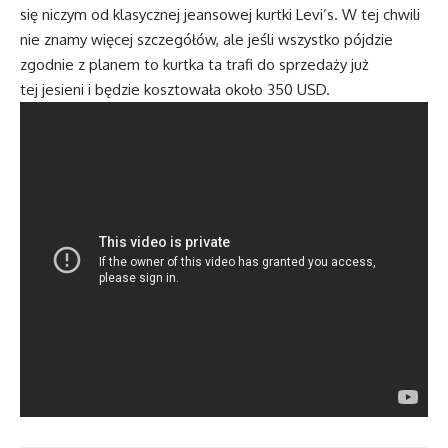
się niczym od klasycznej jeansowej kurtki Levi’s. W tej chwili
nie znamy więcej szczegółów, ale jeśli wszystko pójdzie
zgodnie z planem to kurtka ta trafi do sprzedaży już
tej jesieni i będzie kosztowała około 350 USD.