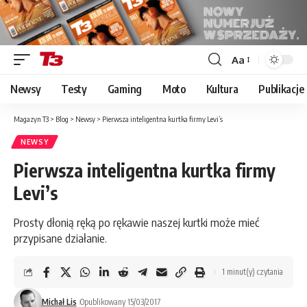
Aa
Font
Resizer
Newsy
Testy
Gaming
Moto
Kultura
Publikacje
Magazyn T3
>
Blog
>
Newsy
>
Pierwsza inteligentna kurtka firmy Levi’s
NEWSY
Pierwsza inteligentna kurtka firmy
Levi’s
Prosty dłonią ręką po rękawie naszej kurtki może mieć
przypisane działanie.
1 minut(y) czytania
Michał Lis
Opublikowany 15/03/2017