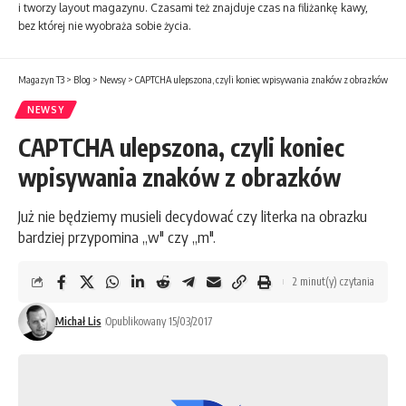
i tworzy layout magazynu. Czasami też znajduje czas na filiżankę kawy,
bez której nie wyobraża sobie życia.
Magazyn T3
>
Blog
>
Newsy
>
CAPTCHA ulepszona, czyli koniec wpisywania znaków z obrazków
NEWSY
CAPTCHA ulepszona, czyli koniec
wpisywania znaków z obrazków
Już nie będziemy musieli decydować czy literka na obrazku
bardziej przypomina „w" czy „m".
2 minut(y) czytania
Michał Lis
Opublikowany 15/03/2017