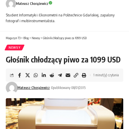
Mateusz Chorążewicz
Student Informatyki i Ekonometrii na Politechnice Gdańskiej, zapalony
fotograf i multiinstrumentalista.
Magazyn T3
>
Blog
>
Newsy
>
Głośnik chłodzący piwo za 1099 USD
NEWSY
Głośnik chłodzący piwo za 1099 USD
1 minut(y) czytania
Mateusz Chorążewicz
Opublikowany 08/01/2015