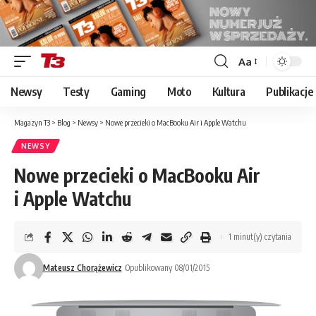
Aa
Font
Resizer
Newsy
Testy
Gaming
Moto
Kultura
Publikacje
Magazyn T3
>
Blog
>
Newsy
>
Nowe przecieki o MacBooku Air i Apple Watchu
NEWSY
Nowe przecieki o MacBooku Air
i Apple Watchu
1 minut(y) czytania
Mateusz Chorążewicz
Opublikowany 08/01/2015