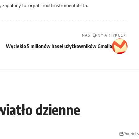
, zapalony fotograf i multiinstrumentalista.
NASTĘPNY ARTYKUŁ
Wyciekło 5 milionów haseł użytkowników Gmaila
wiatło dzienne
Podziel s