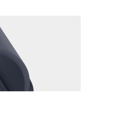
hone’ami ujrzeliśmy także długo wyczekiwany