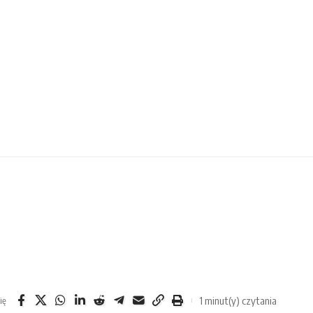
1 minut(y) czytania
ię