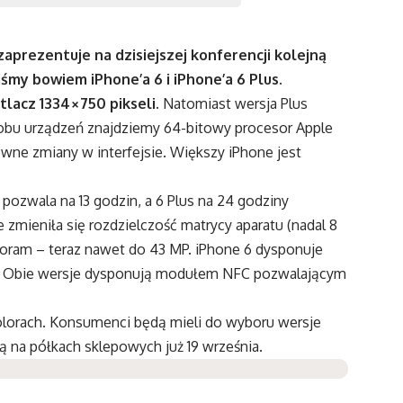
aprezentuje na dzisiejszej konferencji kolejną
iśmy bowiem iPhone’a 6 i iPhone’a 6 Plus.
lacz 1334×750 pikseli.
Natomiast wersja Plus
obu urządzeń znajdziemy 64-bitowy procesor Apple
wne zmiany w interfejsie. Większy iPhone jest
pozwala na 13 godzin, a 6 Plus na 24 godziny
mieniła się rozdzielczość matrycy aparatu (nadal 8
oram – teraz nawet do 43 MP. iPhone 6 dysponuje
zną. Obie wersje dysponują modułem NFC pozwalającym
lorach. Konsumenci będą mieli do wyboru wersje
ją na półkach sklepowych już 19 września.