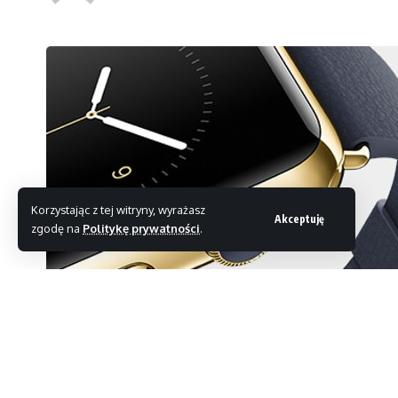
Korzystając z tej witryny, wyrażasz
Akceptuję
zgodę na
Politykę prywatności
.
Konferencja Apple już za nami. Poza nowymi iP
zegarek Watch.