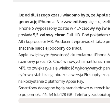
Już od dłuższego czasu wiadomo było, że Apple z
generację iPhone’a. Nie zawiedliśmy się – ujrzel
iPhone 6 wyposażony został w
4,7-calowy wyświet
posiada
5,5-calowy ekran Full HD
. Pod pokładem 
A8 i koprocesor M8. Producent wprowadził także pe
znacznie bardziej podobny do iPada.
Apple zwiększyło żywotność akumulatora. iPhone 6 
rozmowy przez 3G. Choć w nowych smartfonach nie z
MP), to zwiększyła się wielkość wykonywanych pan
cyfrową stabilizacją obrazu, a wersja Plus optyc
na korzystanie z platformy Apple Pay.
Smartfony dostępne będą standardowo w trzech ko
o pojemności 16, 64 lub 128 GB. Telefony zadebiutu