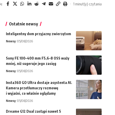
1 minut(y) czytania
ię
Ostatnie newsy
Inteligentny dom przyjazny zwierzętom
Newsy
05/08/2026
Sony FE 100–400 mm F5,6–8 OSS waży
mniej, niż sugeruje jego zasięg
Newsy
05/08/2026
Insta360 GO Ultra dostaje asystenta AI.
Kamera przetłumaczy rozmowę
i wyjaśni, co właśnie oglądamy
Newsy
05/08/2026
Dreame G12 Dual zastąpi nawet 5