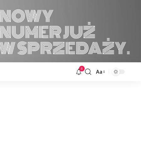
8
Aa
Font
Resizer