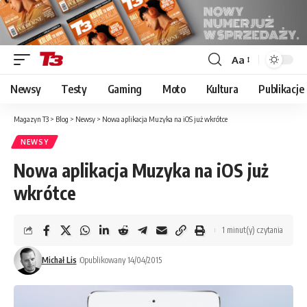
Aa
Font
Resizer
Newsy
Testy
Gaming
Moto
Kultura
Publikacje
Magazyn T3
>
Blog
>
Newsy
>
Nowa aplikacja Muzyka na iOS już wkrótce
NEWSY
Nowa aplikacja Muzyka na iOS już
wkrótce
1 minut(y) czytania
Michał Lis
Opublikowany 14/04/2015