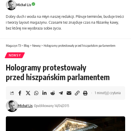
Michał Lis
Dobry duch i woda na młyn naszej redakcji. Pilnuje terminów, buduje treści
i tworzy layout magazynu. Czasami też znajduje czas na filiżankę kawy,
bez której nie wyobraża sobie życia.
Magazyn T3
>
Blog
>
Newsy
>
Hologramy protestowały przed hiszpańskim parlamentem
NEWSY
Hologramy protestowały
przed hiszpańskim parlamentem
1 minut(y) czytania
Michał Lis
Opublikowany 14/04/2015