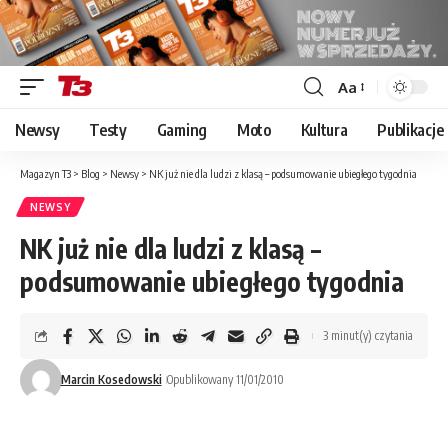
Aa
Font
Resizer
Newsy
Testy
Gaming
Moto
Kultura
Publikacje
Magazyn T3
>
Blog
>
Newsy
>
NK już nie dla ludzi z klasą – podsumowanie ubiegłego tygodnia
NEWSY
NK już nie dla ludzi z klasą –
podsumowanie ubiegłego tygodnia
3 minut(y) czytania
Marcin Kosedowski
Opublikowany 11/01/2010