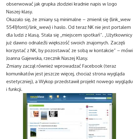
obserwować jak grupka złodziei kradnie napis w logo
Naszej-klasy.
Okazało się, że zmiany są minimalne – zmienił się {link_wew
5541}font{/link_wew} i hasło. Od teraz NK nie jest portalem
dla ludzi z klasą. Stała się „miejscem spotkań”. „Użytkownicy
już dawno odnaleźli większość swoich znajomych. Zaczęli
korzystać z NK, by pozostawać ze sobą w kontakcie” – mówi
Joanna Gajewska, rzecznik Naszej Klasy.
Zmiany zaczął również wprowadzać Facebook (teraz
komunikatów jest jeszcze więcej, chociaż strona wygląda
estetyczniej), a Wykop przedstawił projekt nowego wyglądu
i funkcji.