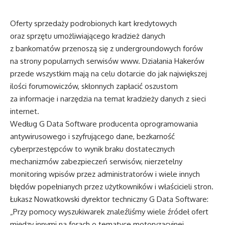
Oferty sprzedaży podrobionych kart kredytowych
oraz sprzętu umożliwiającego kradzież danych
z bankomatów przenoszą się z undergroundowych forów
na strony popularnych serwisów www. Działania Hakerów
przede wszystkim mają na celu dotarcie do jak największej
ilości forumowiczów, skłonnych zapłacić oszustom
za informacje i narzędzia na temat kradzieży danych z sieci
internet.
Według G Data Software producenta oprogramowania
antywirusowego i szyfrującego dane, bezkarność
cyberprzestępców to wynik braku dostatecznych
mechanizmów zabezpieczeń serwisów, nierzetelny
monitoring wpisów przez administratorów i wiele innych
błędów popełnianych przez użytkowników i właścicieli stron.
Łukasz Nowatkowski dyrektor techniczny G Data Software:
„Przy pomocy wyszukiwarek znaleźliśmy wiele źródeł ofert
między innymi na forach o tematyce motoryzacyjnej,