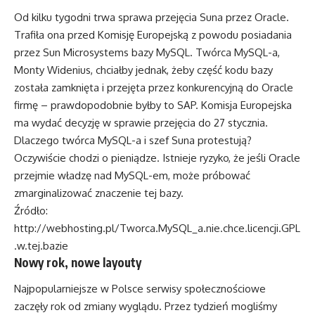
Od kilku tygodni trwa sprawa przejęcia Suna przez Oracle.
Trafiła ona przed Komisję Europejską z powodu posiadania
przez Sun Microsystems bazy MySQL. Twórca MySQL-a,
Monty Widenius, chciałby jednak, żeby część kodu bazy
została zamknięta i przejęta przez konkurencyjną do Oracle
firmę – prawdopodobnie byłby to SAP. Komisja Europejska
ma wydać decyzję w sprawie przejęcia do 27 stycznia.
Dlaczego twórca MySQL-a i szef Suna protestują?
Oczywiście chodzi o pieniądze. Istnieje ryzyko, że jeśli Oracle
przejmie władzę nad MySQL-em, może próbować
zmarginalizować znaczenie tej bazy.
Źródło:
http://webhosting.pl/Tworca.MySQL_a.nie.chce.licencji.GPL
.w.tej.bazie
Nowy rok, nowe layouty
Najpopularniejsze w Polsce serwisy społecznościowe
zaczęły rok od zmiany wyglądu. Przez tydzień mogliśmy