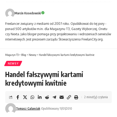
Marcin Kosedowski
Freelancer związa­ny z mediami od 2007 roku. Opublikował do tej pory ­
ponad 500 artykułów m.in. dla Magazynu T3, Gazety Wyborczej, Onetu
czy Nexta. Jako bloger pomaga przy projektowa­niu i wdroże­niach serwisów
internetowych. Jest prezesem zarządu Stowarzyszenia FreelanCity.org.
Magazyn T3
>
Blog
>
Newsy
>
Handel fałszywymi kartami kredytowymi kwitnie
NEWSY
Handel fałszywymi kartami
kredytowymi kwitnie
2 minut(y) czytania
Tomasz Galanciak
Opublikowany 11/01/2010