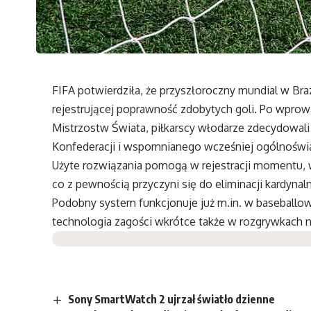
FIFA potwierdziła, że przyszłoroczny mundial w Braz
rejestrującej poprawność zdobytych goli.
Po wprowa
Mistrzostw Świata, piłkarscy włodarze zdecydowali 
Konfederacji i wspomnianego wcześniej ogólnoświ
Użyte rozwiązania pomogą w rejestracji momentu, w
co z pewnością przyczyni się do eliminacji kardyna
Podobny system funkcjonuje już m.in. w baseballow
technologia zagości wkrótce także w rozgrywkach n
Sony SmartWatch 2 ujrzał światło dzienne