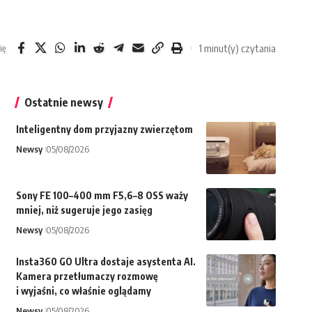
1 minut(y) czytania
ię
Ostatnie newsy
Inteligentny dom przyjazny zwierzętom
Newsy
05/08/2026
Sony FE 100–400 mm F5,6–8 OSS waży
mniej, niż sugeruje jego zasięg
Newsy
05/08/2026
Insta360 GO Ultra dostaje asystenta AI.
Kamera przetłumaczy rozmowę
i wyjaśni, co właśnie oglądamy
Newsy
05/08/2026