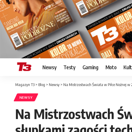
Newsy
Testy
Gaming
Moto
Kul
Magazyn T3
>
Blog
>
Newsy
>
Na Mistrzostwach Świata w Piłce Nożnej w 2
NEWSY
Na Mistrzostwach Św
słupkami zagości tech