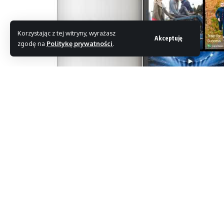
Korzystając z tej witryny, wyrażasz
Akceptuję
zgodę na
Politykę prywatności
.
Najnowszy model flagowego smartfona HTC działają
światło dzienne.
Wykonana w całości z aluminium obudowa skrywa w 
Znajdziemy w niej czterordzeniowy procesor Snapd
wewnętrznej pamięci.