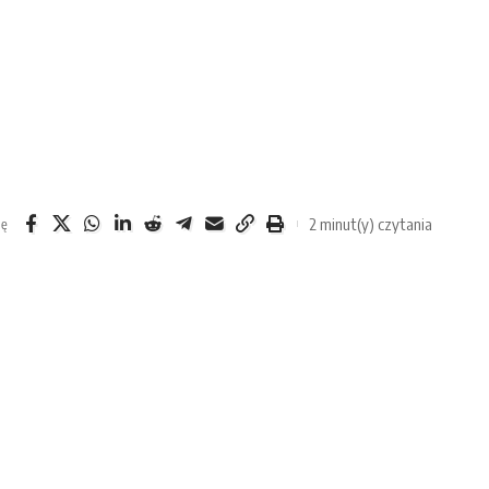
2 minut(y) czytania
ię