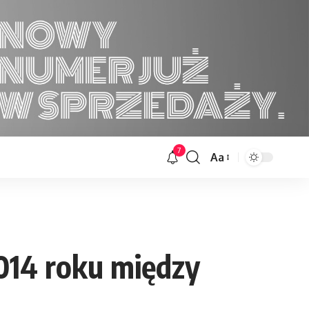
7
Aa
Font
Resizer
014 roku między