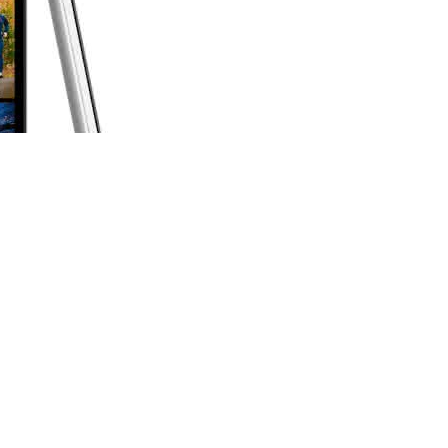
cego w oparciu o system Android ujrzał wreszcie
sobie moc, koło której nie można przejść obojętnie.
ragon 600 1,7 GHz, 2 GB pamięci RAM oraz 32 GB