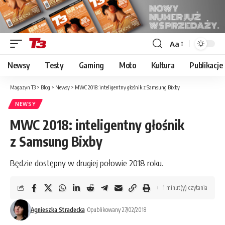
Aa
Font
Resizer
Newsy
Testy
Gaming
Moto
Kultura
Publikacje
Magazyn T3
>
Blog
>
Newsy
>
MWC 2018: inteligentny głośnik z Samsung Bixby
NEWSY
MWC 2018: inteligentny głośnik
z Samsung Bixby
Będzie dostępny w drugiej połowie 2018 roku.
1 minut(y) czytania
Agnieszka Stradecka
Opublikowany 27/02/2018