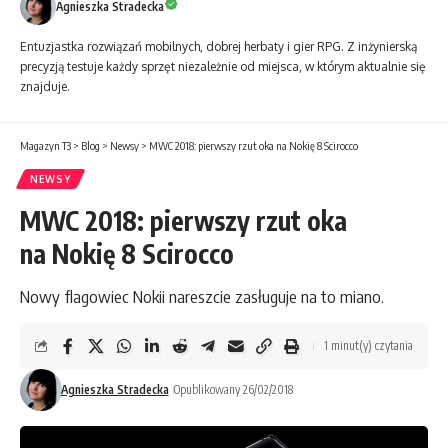
Agnieszka Stradecka
Entuzjastka rozwiązań mobilnych, dobrej herbaty i gier RPG. Z inżynierską
precyzją testuje każdy sprzęt niezależnie od miejsca, w którym aktualnie się
znajduje.
Magazyn T3
>
Blog
>
Newsy
>
MWC 2018: pierwszy rzut oka na Nokię 8 Scirocco
NEWSY
MWC 2018: pierwszy rzut oka
na Nokię 8 Scirocco
Nowy flagowiec Nokii nareszcie zasługuje na to miano.
1 minut(y) czytania
Agnieszka Stradecka
Opublikowany 26/02/2018