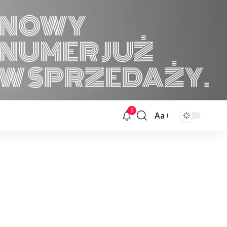
9
Aa
Font
Resizer