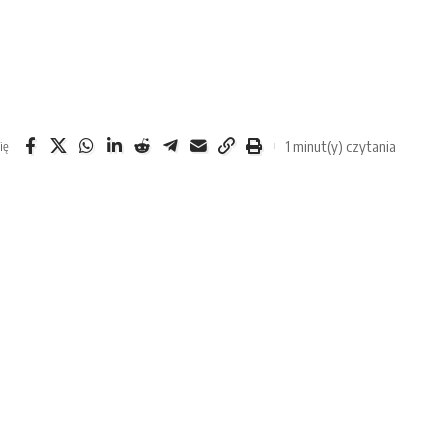
1 minut(y) czytania
ię