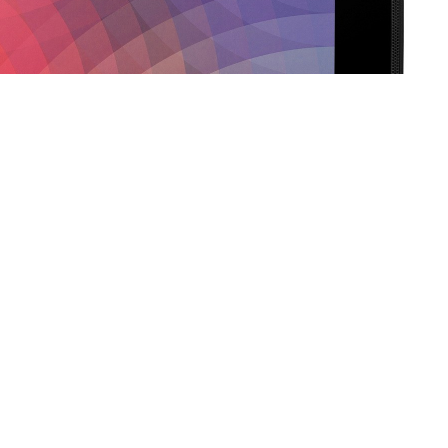
ało podobnych wyników od jego następcy.
 różowa.
aleźli się chętni, żeby dokładniej przyjrzeć się