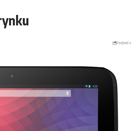
 rynku
Podziel s