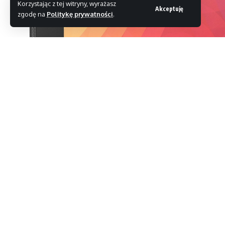
Korzystając z tej witryny, wyrażasz
Akceptuję
zgodę na
Politykę prywatności
.
Po sukcesie rynkowym Nexusa 7, wielu oczekiw
Rzeczywistość okazała się jednak nie być aż tak
Google wprawdzie nie przyznaje się do porażki, ale zn