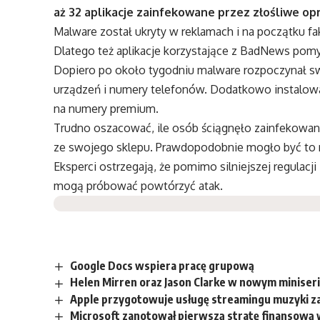
aż 32 aplikacje zainfekowane przez złośliwe 
Malware został ukryty w reklamach i na początku fak
Dlatego też aplikacje korzystające z BadNews pomy
Dopiero po około tygodniu malware rozpoczynał sw
urządzeń i numery telefonów. Dodatkowo instalo
na numery premium.
Trudno oszacować, ile osób ściągnęło zainfekowan
ze swojego sklepu. Prawdopodobnie mogło być to n
Eksperci ostrzegają, że pomimo silniejszej regulacj
mogą próbować powtórzyć atak.
Google Docs wspiera pracę grupową
Helen Mirren oraz Jason Clarke w nowym miniser
Apple przygotowuje usługę streamingu muzyki za
Microsoft zanotował pierwszą stratę finansową w