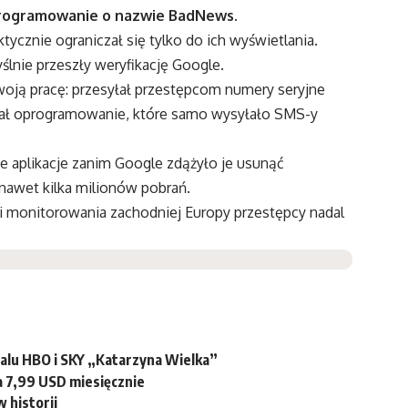
oprogramowanie o nazwie BadNews.
tycznie ograniczał się tylko do ich wyświetlania.
ślnie przeszły weryfikację Google.
oją pracę: przesyłał przestępcom numery seryjne
wał oprogramowanie, które samo wysyłało SMS-y
e aplikacje zanim Google zdążyło je usunąć
awet kilka milionów pobrań.
i i monitorowania zachodniej Europy przestępcy nadal
ialu HBO i SKY „Katarzyna Wielka”
 7,99 USD miesięcznie
 historii