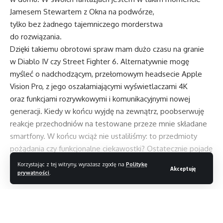
Jamesem Stewartem z Okna na podwórze,
tylko bez żadnego tajemniczego morderstwa
do rozwiązania.
Dzięki takiemu obrotowi spraw mam dużo czasu na granie
w Diablo IV czy Street Fighter 6. Alternatywnie mogę
myśleć o nadchodzącym, przełomowym headsecie Apple
Vision Pro, z jego oszałamiającymi wyświetlaczami 4K
oraz funkcjami rozrywkowymi i komunikacyjnymi nowej
generacji. Kiedy w końcu wyjdę na zewnątrz, poobserwuję
reakcje przechodniów na testowane przeze mnie składane
smartfony. W końcu wciąż nie ustaliliśmy: to przedmioty
pożądania czy funkcjonalne ciekawostki? Ostatecznie pojadę
celebrować łono natury jednym z tych cudów na czterech
Korzystając z tej witryny, wyrażasz zgodę na
Politykę
Akceptuję
kółkach.
prywatności
.
Niezależnie od tego, czy ty czytelniku chcesz odpocząć
Czytaj dalej
na plaży, pojechać na festiwal, czy po prostu schłodzić się
podczas upałów, „T3” ma całą technologię,