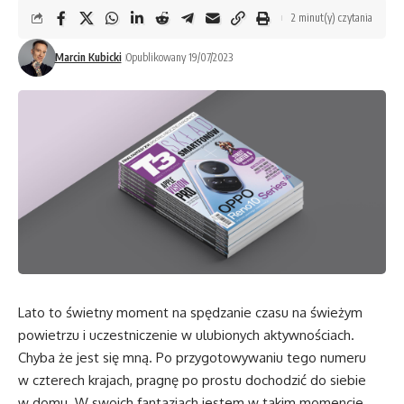
2 minut(y) czytania
Marcin Kubicki
Opublikowany 19/07/2023
Lato to świetny moment na spędzanie czasu na świeżym
powietrzu i uczestniczenie w ulubionych aktywnościach.
Chyba że jest się mną. Po przygotowywaniu tego numeru
w czterech krajach, pragnę po prostu dochodzić do siebie
w domu. W swoich fantazjach jestem w takim momencie