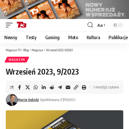
Aa
Font
Resizer
Newsy
Testy
Gaming
Moto
Kultura
Publikacje
Magazyn T3
>
Blog
>
Magazyn
>
Wrzesień 2023, 9/2023
MAGAZYN
Wrzesień 2023, 9/2023
1 minut(y) czytania
Marcin Kubicki
Opublikowany 07/09/2023