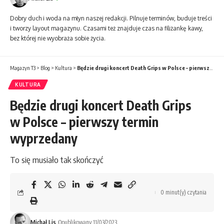
Dobry duch i woda na młyn naszej redakcji. Pilnuje terminów, buduje treści
i tworzy layout magazynu. Czasami też znajduje czas na filiżankę kawy,
bez której nie wyobraża sobie życia.
Magazyn T3
>
Blog
>
Kultura
>
Będzie drugi koncert Death Grips w Polsce – pierwszy termin wyprzedany
KULTURA
Będzie drugi koncert Death Grips
w Polsce – pierwszy termin
wyprzedany
To się musiało tak skończyć
0 minut(y) czytania
Michał Lis
Opublikowany 11/03/2023