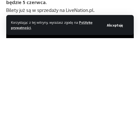
będzie 5 czerwca.
Bilety już są w sprzedaży na
LiveNation.pl
.
Nasza reakcja w ocenzurowanej wersji:
Korzystając z tej witryny, wyrażasz zgodę na
Politykę
Akceptuję
prywatności
.
Czytaj dalej
Start usługi Empik Music
Wywiad: Dżej Dżej (Big Cyc)
Atlas iskier – pożegnalny album zespołu Karaś/Rogucki
DC Liga Super-Pets, czyli superbohaterowie
w czworonożnym wydaniu
Filmowe polecenia: Zakochany bez pamięci