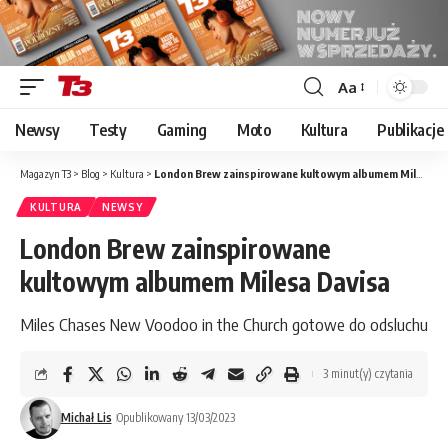
Aa
Font
Resizer
Newsy
Testy
Gaming
Moto
Kultura
Publikacje
Magazyn T3
>
Blog
>
Kultura
>
London Brew zainspirowane kultowym albumem Milesa Davisa
KULTURA
NEWSY
London Brew zainspirowane
kultowym albumem Milesa Davisa
Miles Chases New Voodoo in the Church gotowe do odsluchu
3 minut(y) czytania
Michał Lis
Opublikowany 13/03/2023