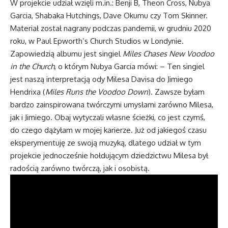
W projekcie udział wzięli
m.in
.: Benji B, Theon Cross, Nubya
Garcia, Shabaka Hutchings, Dave Okumu czy Tom Skinner.
Materiał został nagrany podczas pandemii, w grudniu 2020
roku, w Paul Epworth’s Church Studios w Londynie.
Zapowiedzią albumu jest singiel
Miles Chases New Voodoo
in the Church
, o którym Nubya Garcia mówi: – Ten singiel
jest naszą interpretacją ody Milesa Davisa do Jimiego
Hendrixa (
Miles Runs the Voodoo Down
). Zawsze byłam
bardzo zainspirowana twórczymi umysłami zarówno Milesa,
jak i Jimiego. Obaj wytyczali własne ścieżki, co jest czymś,
do czego dążyłam w mojej karierze. Już od jakiegoś czasu
eksperymentuję ze swoją muzyką, dlatego udział w tym
projekcie jednocześnie hołdującym dziedzictwu Milesa był
radością zarówno twórczą, jak i osobistą.