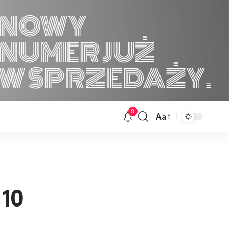
8
Aa
Font
Resizer
 10