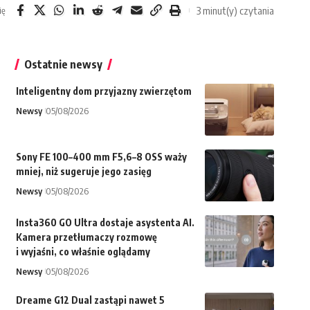
3 minut(y) czytania
ię
Ostatnie newsy
Inteligentny dom przyjazny zwierzętom
Newsy
05/08/2026
Sony FE 100–400 mm F5,6–8 OSS waży
mniej, niż sugeruje jego zasięg
Newsy
05/08/2026
Insta360 GO Ultra dostaje asystenta AI.
Kamera przetłumaczy rozmowę
i wyjaśni, co właśnie oglądamy
Newsy
05/08/2026
Dreame G12 Dual zastąpi nawet 5