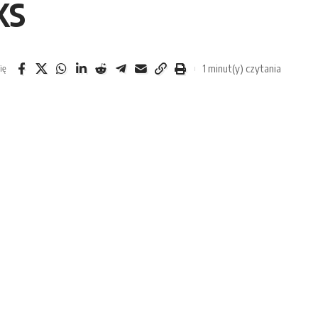
KS
1 minut(y) czytania
ię