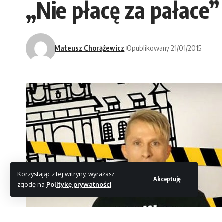
„Nie płacę za pałace”
Mateusz Chorążewicz
Opublikowany 21/01/2015
Korzystając z tej witryny, wyrażasz
Akceptuję
zgodę na
Politykę prywatności
.