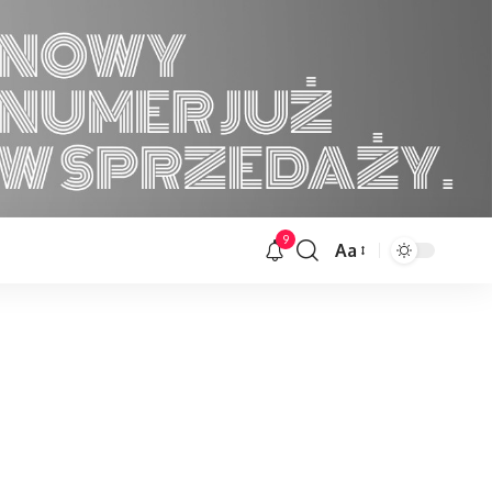
9
Aa
Font
Resizer