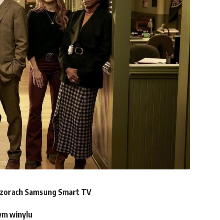
wizorach Samsung Smart TV
ym winylu