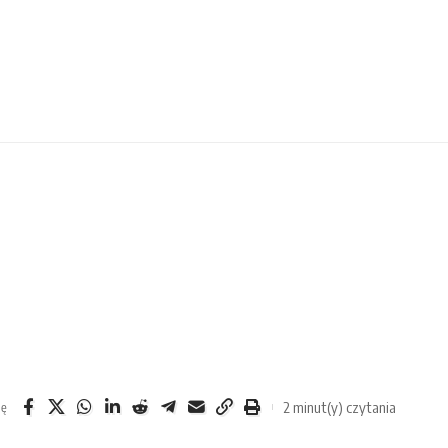
2 minut(y) czytania
ię