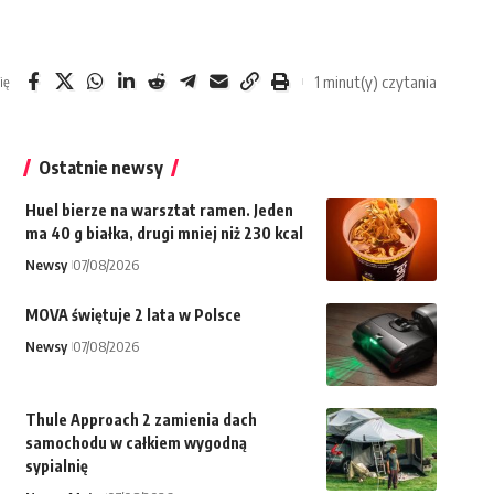
1 minut(y) czytania
ię
Ostatnie newsy
Huel bierze na warsztat ramen. Jeden
ma 40 g białka, drugi mniej niż 230 kcal
Newsy
07/08/2026
MOVA świętuje 2 lata w Polsce
Newsy
07/08/2026
Thule Approach 2 zamienia dach
samochodu w całkiem wygodną
sypialnię