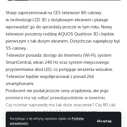
Sharp zaprezentował na CES telewizor 80-calowy
w technologii LCD 3D z dotykowym ekranem i planuje
wprowadzić go do sprzedaży jeszcze w tym roku. Nowy
telewizor poszerzy rodzinę AQUOS Quattron 3D i będzie
pierwszym z tak dużym ekranem. Dotychczas największy był
55-calowy.
Telewizor posiada: dostęp do Internetu (Wi-Fi), system
SmartCentral, ekran 240 Hz oraz system miejscowego
przyciemniania diod LED, co potęguje wrażenia wizualne.
Telewizor będzie współpracował z ponad 266
smartphonami.
Producent nie podał jeszcze ceny urządzenia, ale jego
premiera ma się odbyć prawdopodobnie w kwietniu.
Czy rozmiar naprawdę ma tak duże znaczenie? Czy 80 cali
nie jest krokiem za daleko? To już ocenicie sami.
Korzystając z tej witryny, wyrażasz zgodę na
Politykę
Akceptuję
prywatności
.