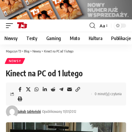
Aa
Font
Resizer
Newsy
Testy
Gaming
Moto
Kultura
Publikacje
Magazyn T3
>
Blog
>
Newsy
>
Kinect na PC od 1 lutego
NEWSY
Kinect na PC od 1 lutego
0 minut(y) czytania
Jakub Jabłoński
Opublikowany 11/01/2012