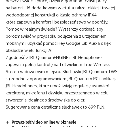
deszcz i świeci słońce, dzięki 8 godzinom czasu pracy
na baterii i 16 dodatkowym w etui, a także lekkiej i trwałej
wodoodpornej konstrukcji o klasie ochrony IPX4,
która zapewnia komfort i bezpieczeństwo w podróży.
Pomoc w realnym świecie? Wystarczy dotknąć, aby
porozmawiać w przypadku połączenia z urządzeniem
mobilnym i uzyskać pomoc Hey Google lub Alexa dzięki
obsłudze wielu funkcji AI.
Zgodność z JBL QuantumENGINE i JBL Headphones
zapewnia pełną kontrolę nad dźwiękiem True Wireless
Stereo w dowolnym miejscu. Słuchawki JBL Quantum TWS
są zgodne z oprogramowaniem JBL Quantum PC i aplikacją
JBL Headphones, które umożliwiają regulację ustawień
korektora, mikrofonu i dźwięku przestrzennego w celu
stworzenia idealnego środowiska do gier.
Sugerowana cena detaliczna słuchawek to 699 PLN.
Przyszłość video online w biznesie