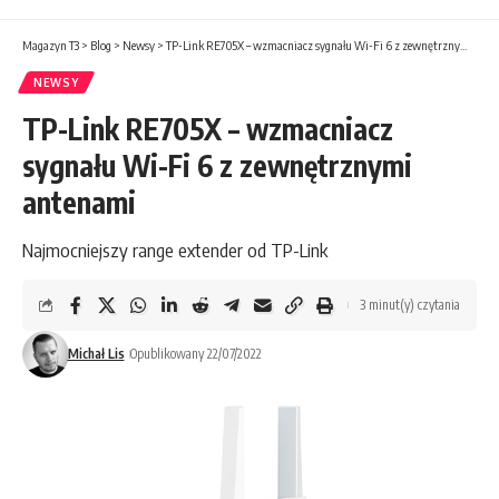
Magazyn T3
>
Blog
>
Newsy
>
TP-Link RE705X – wzmacniacz sygnału Wi-Fi 6 z zewnętrznymi antenami
NEWSY
TP-Link RE705X – wzmacniacz
sygnału Wi-Fi 6 z zewnętrznymi
antenami
Najmocniejszy range extender od TP-Link
3 minut(y) czytania
Michał Lis
Opublikowany 22/07/2022