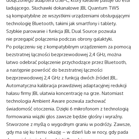
dołączonego adaptera USB-C, który idealnie pasuje do etui
ładującego. Słuchawki dokanałowe JBL Quantum TWS
są kompatybilne ze wszystkimi urządzeniami obsługującymi
technologię Bluetooth, takimi jak smartfony i tablety.
Szybkie parowanie i funkcja JBL Dual Source pozwala
nie przegapić połączenia podczas obrony galaktyki.
Po połączeniu się z kompatybilnym urządzeniem za pomocą
bezstratnej łączności bezprzewodowej 2,4 GHz, można
łatwo odebrać połączenie przychodzące przez Bluetooth,
a następnie powrócić do bezstratnej łączności
bezprzewodowej 2,4 GHz z funkcją dwóch źródeł JBL.
Automatyczna kalibracja prawdziwej adaptacyjnej redukcji
hałasu firmy JBL ułatwia koncentrację na grze. Natomiast
technologia Ambient Aware pozwala zachować
świadomość otoczenia. Dzięki 6 mikrofonom z technologią
formowania wiązki głos zawsze będzie głośny i wyraźny.
Stworzone z myślą o wygodnym graniu w podróży. Zawsze,
gdy ma się ku temu okazję – w dzień lub w nocy, gdy pada