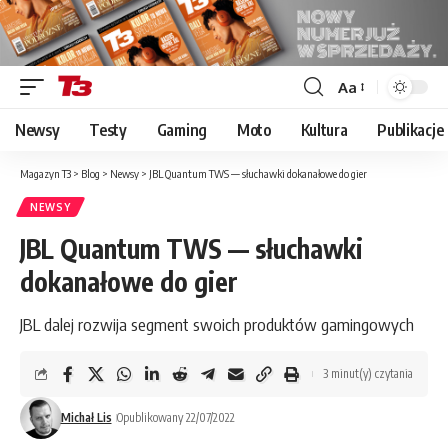
Aa
Font
Resizer
Newsy
Testy
Gaming
Moto
Kultura
Publikacje
Magazyn T3
>
Blog
>
Newsy
>
JBL Quantum TWS — słuchawki dokanałowe do gier
NEWSY
JBL Quantum TWS — słuchawki
dokanałowe do gier
JBL dalej rozwija segment swoich produktów gamingowych
3 minut(y) czytania
Michał Lis
Opublikowany 22/07/2022