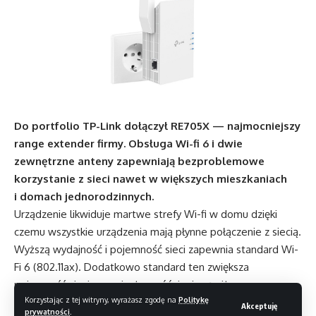
Do portfolio TP-Link dołączył RE705X — najmocniejszy
range extender firmy. Obsługa Wi-fi 6 i dwie
zewnętrzne anteny zapewniają bezproblemowe
korzystanie z sieci nawet w większych mieszkaniach
i domach jednorodzinnych.
Urządzenie likwiduje martwe strefy Wi-fi w domu dzięki
czemu wszystkie urządzenia mają płynne połączenie z siecią.
Wyższą wydajność i pojemność sieci zapewnia standard Wi-
Fi 6 (802.11ax). Dodatkowo standard ten zwiększa
pojemność sieci sprawia, że opóźnienia są niższe –
Korzystając z tej witryny, wyrażasz zgodę na
Politykę
w porównaniu do podobnych urządzeń pracujących
Akceptuję
prywatności
.