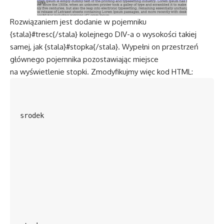
Rozwiązaniem jest dodanie w pojemniku
{stala}#tresc{/stala} kolejnego DIV-a o wysokości takiej
samej, jak {stala}#stopka{/stala}. Wypełni on przestrzeń
głównego pojemnika pozostawiając miejsce
na wyświetlenie stopki. Zmodyfikujmy więc kod HTML:
srodek