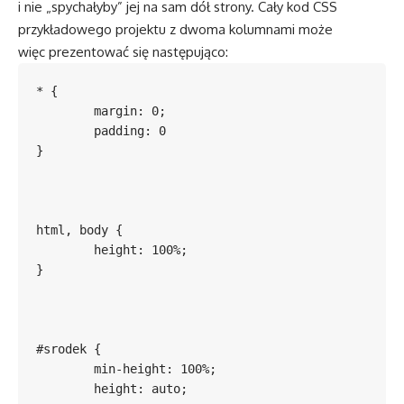
i nie „spychałyby” jej na sam dół strony. Cały kod CSS
przykładowego projektu z dwoma kolumnami może
więc prezentować się następująco:
* {

	margin: 0;

	padding: 0

}	

html, body {

	height: 100%;

}

#srodek {

	min-height: 100%;

	height: auto;
