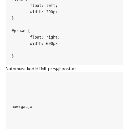
	float: left;

	width: 200px

}

#prawo {

	float: right;

	width: 600px

}
Natomiast kod HTML przyjął postać:
nawigacja