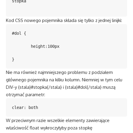
stopka
Kod CSS nowego pojemnika składa się tylko z jednej linijki:
#dol {

	height:100px

}
Nie ma również najmniejszego problemu z podziałem
głównego pojemnika na kilku kolumn. Niemniej w tym celu
DIV-y {stala}#stopka{/stala} i {stala}#dol{/stala} muszą
otrzymać parametr:
clear: both
W przeciwnym razie wszelkie elementy zawierające
właściwość float wykroczyłyby poza stopkę