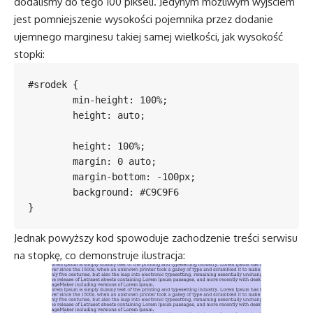
dodaliśmy do tego 100 pikseli. Jedynym możliwym wyjściem
jest pomniejszenie wysokości pojemnika przez dodanie
ujemnego marginesu takiej samej wielkości, jak wysokość
stopki:
#srodek {

	min-height: 100%;

	height: auto;

	height: 100%;

	margin: 0 auto;

	margin-bottom: -100px;

	background: #C9C9F6

}
Jednak powyższy kod spowoduje zachodzenie treści serwisu
na stopkę, co demonstruje ilustracja: