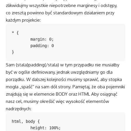
zlikwidujmy wszystkie niepotrzebne marginesy i odstępy,
co zresztą powinno być standardowym działaniem przy
każdym projekcie:
* {

	margin: 0;

	padding: 0

}
Sam {stala}padding{/stala} w tym przypadku nie musiałby
być w ogóle definiowany, jednak uwzględniamy go dla
porządku. W dalszej kolejności musimy sprawić, aby stopka
mogła „spaść” na sam dół strony. Pamiętaj, że oba pojemniki
znajdują się w elemencie BODY oraz HTML Aby osiągnąć
nasz cel, musimy określić więc wysokość elementów
nadrzędnych:
html, body {

	height: 100%;
