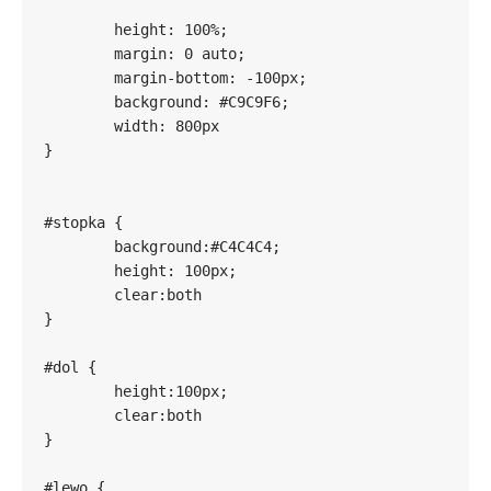
	height: 100%;

	margin: 0 auto;

	margin-bottom: -100px;

	background: #C9C9F6;

	width: 800px

}

#stopka {

	background:#C4C4C4;

	height: 100px;

	clear:both

}

#dol {

	height:100px;

	clear:both

}

#lewo {
