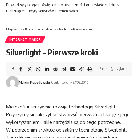
Prowadzący bloga poświęconego użyteczności oraz właściciel firmy
realizującej audyty serwisów internetowych.
Magazyn T3
>
Blog
>
Internet Maker
>
Silverlight – Pierwsze kroki
INTERNET MAKER
Silverlight – Pierwsze kroki
5 minut(y) czytania
Marcin Kosedowski
Opublikowany 23/02/2010
Microsoft intensywnie rozwija technologię Silverlight.
Przyjrzyjmy się jak szybko stworzyć pierwszą aplikację z jego
wykorzystaniem i jakie narzędzia są do tego potrzebne.
W poprzednim artykule opisaliśmy technologię Silverlight.
Teraz Przyjrzymy się dwóm popularnym środowiskom