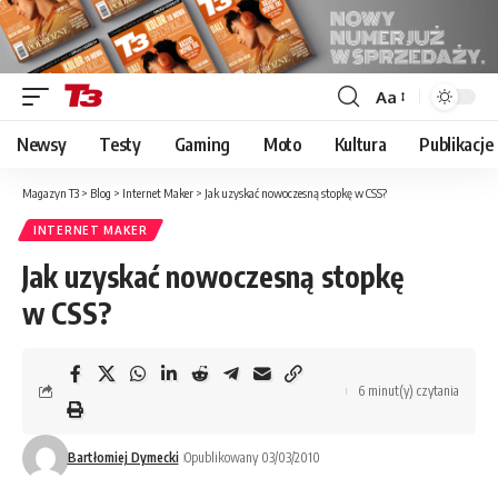
Aa
Font
Resizer
Newsy
Testy
Gaming
Moto
Kultura
Publikacje
Magazyn T3
>
Blog
>
Internet Maker
>
Jak uzyskać nowoczesną stopkę w CSS?
INTERNET MAKER
Jak uzyskać nowoczesną stopkę
w CSS?
6 minut(y) czytania
Bartłomiej Dymecki
Opublikowany 03/03/2010