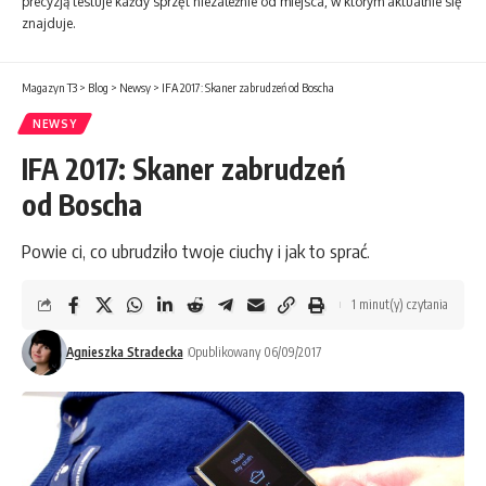
precyzją testuje każdy sprzęt niezależnie od miejsca, w którym aktualnie się
znajduje.
Magazyn T3
>
Blog
>
Newsy
>
IFA 2017: Skaner zabrudzeń od Boscha
NEWSY
IFA 2017: Skaner zabrudzeń
od Boscha
Powie ci, co ubrudziło twoje ciuchy i jak to sprać.
1 minut(y) czytania
Agnieszka Stradecka
Opublikowany 06/09/2017