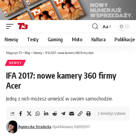
Aa
Font
Resizer
Newsy
Testy
Gaming
Moto
Kultura
Publikacje
Magazyn T3
>
Blog
>
Newsy
>
IFA 2017: nowe kamery 360 firmy Acer
NEWSY
IFA 2017: nowe kamery 360 firmy
Acer
Jedną z nich możesz umieścić w swoim samochodzie.
2 minut(y) czytania
Agnieszka Stradecka
Opublikowany 06/09/2017