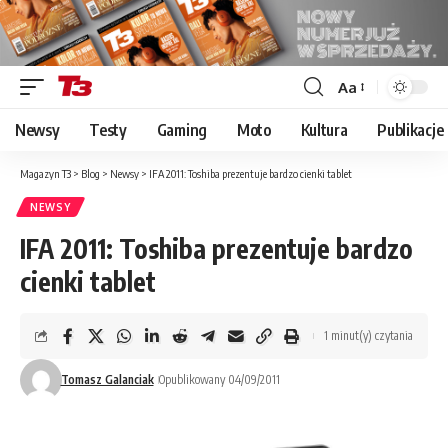
Aa
Font
Resizer
Newsy
Testy
Gaming
Moto
Kultura
Publikacje
Magazyn T3
>
Blog
>
Newsy
>
IFA 2011: Toshiba prezentuje bardzo cienki tablet
NEWSY
IFA 2011: Toshiba prezentuje bardzo
cienki tablet
1 minut(y) czytania
Tomasz Galanciak
Opublikowany 04/09/2011