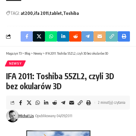
TAGI:
at200
ifa 2011
tablet
Toshiba
Magazyn T3
>
Blog
>
Newsy
>
IFA 2011: Toshiba 55ZL2, czyli 3D bez okularów 3D
NEWSY
IFA 2011: Toshiba 55ZL2, czyli 3D
bez okularów 3D
2 minut(y) czytania
Michał Lis
Opublikowany 04/09/2011