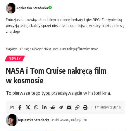
Agnieszka Stradecka
Entuzjastka rozwiązań mobilnych, dobrej herbaty i gier RPG. Z inżynierską
precyzją testuje każdy sprzęt niezależnie od miejsca, w którym aktualnie się
znajduje.
Magazyn T3
>
Blog
>
Newsy
>
NASA i Tom Cruise nakręcą film w kosmosie
NEWSY
NASA i Tom Cruise nakręcą film
w kosmosie
To pierwsze tego typu przedsięwzięcie w historii kina.
1 minut(y) czytania
Agnieszka Stradecka
Opublikowany 06/05/2020