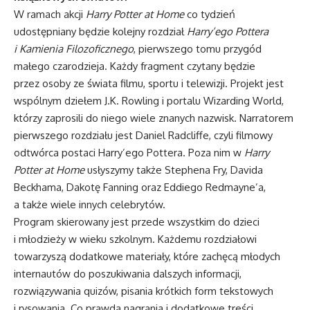
W ramach akcji
Harry Potter at Home
co tydzień
udostępniany będzie kolejny rozdział
Harry’ego Pottera
i Kamienia Filozoficznego
, pierwszego tomu przygód
małego czarodzieja. Każdy fragment czytany będzie
przez osoby ze świata filmu, sportu i telewizji. Projekt jest
wspólnym dziełem J.K. Rowling i portalu Wizarding World,
którzy zaprosili do niego wiele znanych nazwisk. Narratorem
pierwszego rozdziału jest Daniel Radcliffe, czyli filmowy
odtwórca postaci Harry’ego Pottera. Poza nim w
Harry
Potter at Home
usłyszymy także Stephena Fry, Davida
Beckhama, Dakotę Fanning oraz Eddiego Redmayne’a,
a także wiele innych celebrytów.
Program skierowany jest przede wszystkim do dzieci
i młodzieży w wieku szkolnym. Każdemu rozdziałowi
towarzyszą dodatkowe materiały, które zachęcą młodych
internautów do poszukiwania dalszych informacji,
rozwiązywania quizów, pisania krótkich form tekstowych
i rysowania. Co prawda nagrania i dodatkowe treści