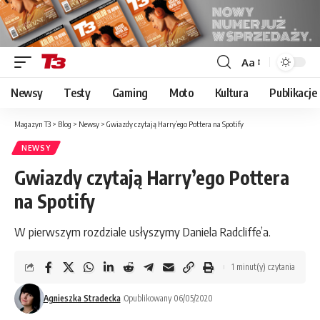
Aa
Font
Resizer
Newsy
Testy
Gaming
Moto
Kultura
Publikacje
Magazyn T3
>
Blog
>
Newsy
>
Gwiazdy czytają Harry’ego Pottera na Spotify
NEWSY
Gwiazdy czytają Harry’ego Pottera
na Spotify
W pierwszym rozdziale usłyszymy Daniela Radcliffe’a.
1 minut(y) czytania
Agnieszka Stradecka
Opublikowany 06/05/2020