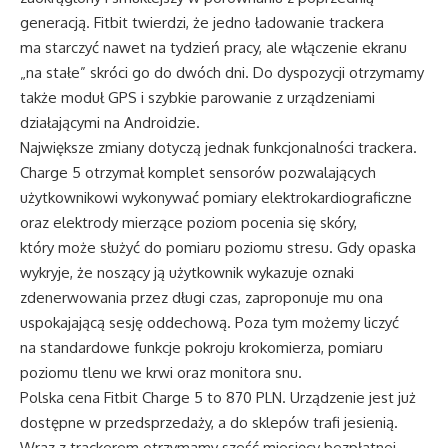
generacją. Fitbit twierdzi, że jedno ładowanie trackera
ma starczyć nawet na tydzień pracy, ale włączenie ekranu
„na stałe” skróci go do dwóch dni. Do dyspozycji otrzymamy
także moduł GPS i szybkie parowanie z urządzeniami
działającymi na Androidzie.
Największe zmiany dotyczą jednak funkcjonalności trackera.
Charge 5 otrzymał komplet sensorów pozwalających
użytkownikowi wykonywać pomiary elektrokardiograficzne
oraz elektrody mierzące poziom pocenia się skóry,
który może służyć do pomiaru poziomu stresu. Gdy opaska
wykryje, że noszący ją użytkownik wykazuje oznaki
zdenerwowania przez długi czas, zaproponuje mu ona
uspokajającą sesję oddechową. Poza tym możemy liczyć
na standardowe funkcje pokroju krokomierza, pomiaru
poziomu tlenu we krwi oraz monitora snu.
Polska cena Fitbit Charge 5 to 870 PLN. Urządzenie jest już
dostępne w przedsprzedaży, a do sklepów trafi jesienią.
Wraz z trackerem otrzymamy sześć miesięcy bezpłatnej