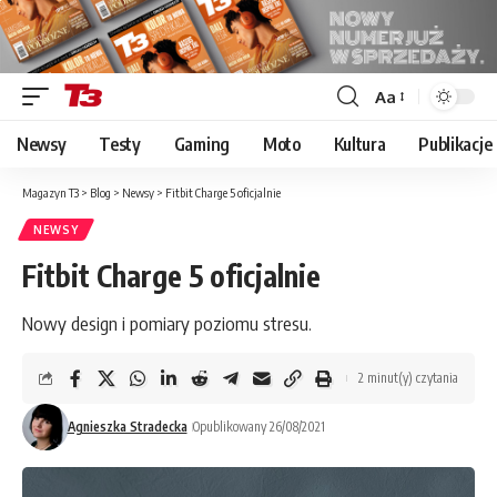
Aa
Font
Resizer
Newsy
Testy
Gaming
Moto
Kultura
Publikacje
Magazyn T3
>
Blog
>
Newsy
>
Fitbit Charge 5 oficjalnie
NEWSY
Fitbit Charge 5 oficjalnie
Nowy design i pomiary poziomu stresu.
2 minut(y) czytania
Agnieszka Stradecka
Opublikowany 26/08/2021