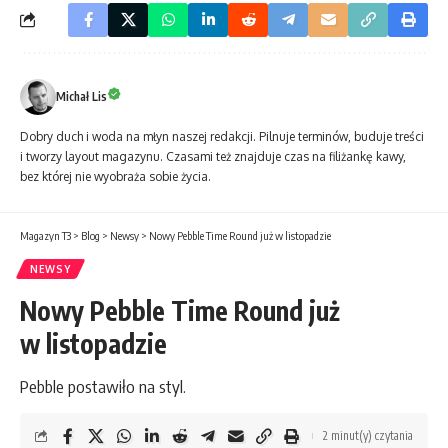
Michał Lis
Dobry duch i woda na młyn naszej redakcji. Pilnuje terminów, buduje treści
i tworzy layout magazynu. Czasami też znajduje czas na filiżankę kawy,
bez której nie wyobraża sobie życia.
Magazyn T3
>
Blog
>
Newsy
>
Nowy Pebble Time Round już w listopadzie
NEWSY
Nowy Pebble Time Round już
w listopadzie
Pebble postawiło na styl.
2 minut(y) czytania