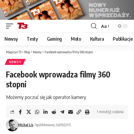
Aa
Font
Resizer
Newsy
Testy
Gaming
Moto
Kultura
Publikacje
Magazyn T3
>
Blog
>
Newsy
>
Facebook wprowadza filmy 360 stopni
NEWSY
Facebook wprowadza filmy 360
stopni
Możemy poczuć się jak operator kamery.
1 minut(y) czytania
Michał Lis
Opublikowany 24/09/2015