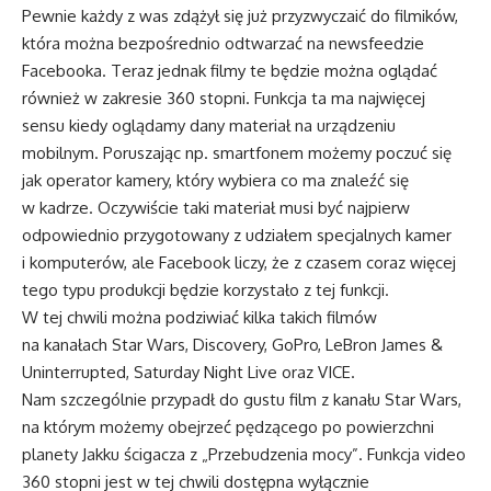
Pewnie każdy z was zdążył się już przyzwyczaić do filmików,
która można bezpośrednio odtwarzać na newsfeedzie
Facebooka. Teraz jednak filmy te będzie można oglądać
również w zakresie 360 stopni. Funkcja ta ma najwięcej
sensu kiedy oglądamy dany materiał na urządzeniu
mobilnym. Poruszając np. smartfonem możemy poczuć się
jak operator kamery, który wybiera co ma znaleźć się
w kadrze. Oczywiście taki materiał musi być najpierw
odpowiednio przygotowany z udziałem specjalnych kamer
i komputerów, ale Facebook liczy, że z czasem coraz więcej
tego typu produkcji będzie korzystało z tej funkcji.
W tej chwili można podziwiać kilka takich filmów
na kanałach Star Wars, Discovery, GoPro, LeBron James &
Uninterrupted, Saturday Night Live oraz VICE.
Nam szczególnie przypadł do gustu film z kanału Star Wars,
na którym możemy obejrzeć pędzącego po powierzchni
planety Jakku ścigacza z „Przebudzenia mocy”. Funkcja video
360 stopni jest w tej chwili dostępna wyłącznie