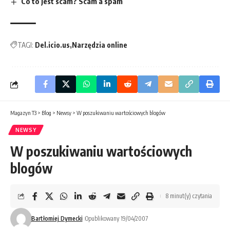
Co to jest scam? Scam a spam
TAGI:
Del.icio.us
Narzędzia online
Magazyn T3
>
Blog
>
Newsy
>
W poszukiwaniu wartościowych blogów
NEWSY
W poszukiwaniu wartościowych
blogów
8 minut(y) czytania
Bartłomiej Dymecki
Opublikowany 19/04/2007