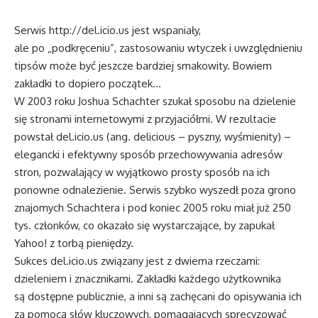
Serwis http://del.icio.us jest wspaniały,
ale po „podkręceniu”, zastosowaniu wtyczek i uwzględnieniu
tipsów może być jeszcze bardziej smakowity. Bowiem
zakładki to dopiero początek…
W 2003 roku Joshua Schachter szukał sposobu na dzielenie
się stronami internetowymi z przyjaciółmi. W rezultacie
powstał del.icio.us (ang. delicious – pyszny, wyśmienity) –
elegancki i efektywny sposób przechowywania adresów
stron, pozwalający w wyjątkowo prosty sposób na ich
ponowne odnalezienie. Serwis szybko wyszedł poza grono
znajomych Schachtera i pod koniec 2005 roku miał już 250
tys. członków, co okazało się wystarczające, by zapukał
Yahoo! z torbą pieniędzy.
Sukces del.icio.us związany jest z dwiema rzeczami:
dzieleniem i znacznikami. Zakładki każdego użytkownika
są dostępne publicznie, a inni są zachęcani do opisywania ich
za pomocą słów kluczowych, pomagających sprecyzować