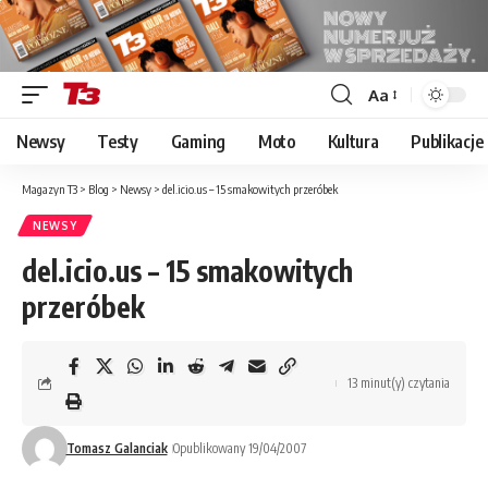
Aa
Font
Resizer
Newsy
Testy
Gaming
Moto
Kultura
Publikacje
Magazyn T3
>
Blog
>
Newsy
>
del.icio.us – 15 smakowitych przeróbek
NEWSY
del.icio.us – 15 smakowitych
przeróbek
13 minut(y) czytania
Tomasz Galanciak
Opublikowany 19/04/2007