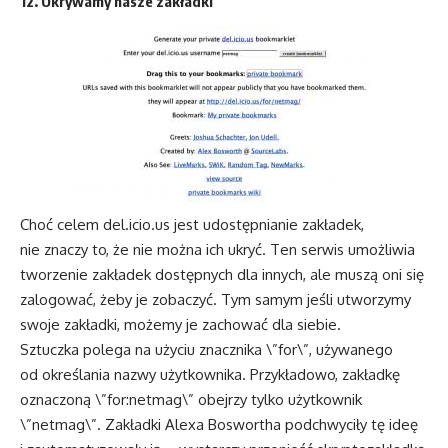
12. Ukrywamy nasze zakładki
Choć celem del.icio.us jest udostępnianie zakładek,
nie znaczy to, że nie można ich ukryć. Ten serwis umożliwia
tworzenie zakładek dostępnych dla innych, ale muszą oni się
zalogować, żeby je zobaczyć. Tym samym jeśli utworzymy
swoje zakładki, możemy je zachować dla siebie.
Sztuczka polega na użyciu znacznika \”for\”, używanego
od określania nazwy użytkownika. Przykładowo, zakładkę
oznaczoną \”for:netmag\” obejrzy tylko użytkownik
\”netmag\”. Zakładki Alexa Boswortha podchwyciły tę ideę