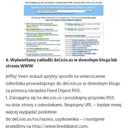
6. Wyświetlamy zakładki del.icio.us w dowolnym blogu lub
stronie WWW
Jeffey Veen znalazł sprytny sposób na umieszczenie
odnośnika prowadzącego do del.icio.us w dowolnym blogu
za pomocą narzędzia Feed Digest RSS.
Zalogujmy się na del.icio.us i poszukajmy przycisku RSS
na dole strony z odnośnikami. Skopiujmy URL – będzie mniej
więcej wyglądać podobnie
do del.icio.us/rss/nazwa_uzytkownika – i następnie
przejdźmy na
http://www.feeddigest.com
.