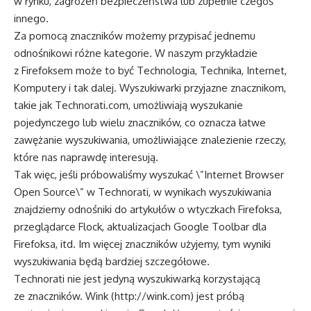
w rynku, zagrożeń bezpieczeństwa lub zupełnie czegoś
innego.
Za pomocą znaczników możemy przypisać jednemu
odnośnikowi różne kategorie. W naszym przykładzie
z Firefoksem może to być Technologia, Technika, Internet,
Komputery i tak dalej. Wyszukiwarki przyjazne znacznikom,
takie jak Technorati.com, umożliwiają wyszukanie
pojedynczego lub wielu znaczników, co oznacza łatwe
zawężanie wyszukiwania, umożliwiające znalezienie rzeczy,
które nas naprawdę interesują.
Tak więc, jeśli próbowaliśmy wyszukać \”Internet Browser
Open Source\” w Technorati, w wynikach wyszukiwania
znajdziemy odnośniki do artykułów o wtyczkach Firefoksa,
przeglądarce Flock, aktualizacjach Google Toolbar dla
Firefoksa, itd. Im więcej znaczników użyjemy, tym wyniki
wyszukiwania będą bardziej szczegółowe.
Technorati nie jest jedyną wyszukiwarką korzystającą
ze znaczników. Wink (
http://wink.com
) jest próbą