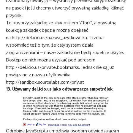
i zautomatyzowały ją – wystarczy przenieść skryptozakładkę
na pasek i jeśli chcemy utworzyć prywatną zakładkę, kliknąć
przycisk.
To utworzy zakładkę ze znacznikiem \”for\”, a prywatną
kolekcję zakładek będzie można obejrzeć
na
http://del.icio.us/nazwa_uzytkownika
. Trzeba
wspomnieć też o tym, że cały system działa
z ograniczeniami – nasze zakładki nie będą zupełnie ukryte.
Dostęp do nich można uzyskać pod adresem
http://del.icio.us/private.bookmarks
. Jednak nie są już
powiązane z nazwą użytkownika.
http://sandbox.sourcelabs.com/priv.at
13. Używamy del.icio.us jako odtwarzacza empetrójek
Odrobina JavaScriptu umożliwia osobom odwiedzającym