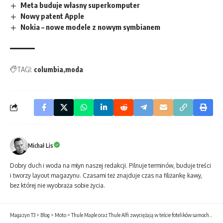
Meta buduje własny superkomputer
Nowy patent Apple
Nokia – nowe modele z nowym symbianem
TAGI:
columbia
moda
Michał Lis
Dobry duch i woda na młyn naszej redakcji. Pilnuje terminów, buduje treści
i tworzy layout magazynu. Czasami też znajduje czas na filiżankę kawy,
bez której nie wyobraża sobie życia.
Magazyn T3
>
Blog
>
Moto
>
Thule Maple oraz Thule Alfi zwyciężają w teście fotelików samochodowych ADAC