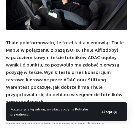
Thule poinformowało, że fotelik dla niemowląt Thule
Maple w połączeniu z bazą ISOFIX Thule Alfi zdobył
w październikowym teście fotelików ADAC ogólny
wynik 1,6 punktu, co pozwoliło mu zdobyć pierwszą
pozycję w teście. Wynik testu przez konsorcjum
testowe kierowane przez ADAC oraz Stiftung
Warentest pokazuje, jak dobrze firma Thule
przygotowała się do debiutu w segmencie fotelików
samochodowych.
Thule Maple oraz Thule Alfi wypadły najlepiej w testach
Korzystając z tej witryny, wyrażasz zgodę na
Politykę
Akceptuję
prywatności
.
zderzeniowych oraz testach ergonomii – pokazując tym
samym, że zapewniają rodzicom pewne, świetnie
zaprojektowane rozwiązanie chroniące dzieci na drodze.