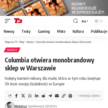
Aa
Font
Resizer
Newsy
Testy
Gaming
Moto
Kultura
Publikacje
Magazyn T3
>
Blog
>
Newsy
>
Columbia otwiera monobrandowy sklep w Warszawie
NEWSY
Columbia otwiera monobrandowy
sklep w Warszawie
Kolejny kamień milowy dla marki, która w tym roku świętuje
30-lecie swojej działalności w Europie
1 minut(y) czytania
Michał Lis
Opublikowany 23/10/2024