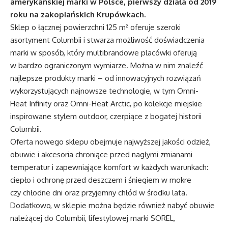
amerykańskiej marki w Polsce, pierwszy działa od 2019
roku na zakopiańskich Krupówkach.
Sklep o łącznej powierzchni 125 m² oferuje szeroki
asortyment Columbii i stwarza możliwość doświadczenia
marki w sposób, który multibrandowe placówki oferują
w bardzo ograniczonym wymiarze. Można w nim znaleźć
najlepsze produkty marki – od innowacyjnych rozwiązań
wykorzystujących najnowsze technologie, w tym Omni-
Heat Infinity oraz Omni-Heat Arctic, po kolekcje miejskie
inspirowane stylem outdoor, czerpiące z bogatej historii
Columbii.
Oferta nowego sklepu obejmuje najwyższej jakości odzież,
obuwie i akcesoria chroniące przed nagłymi zmianami
temperatur i zapewniające komfort w każdych warunkach:
ciepło i ochronę przed deszczem i śniegiem w mokre
czy chłodne dni oraz przyjemny chłód w środku lata.
Dodatkowo, w sklepie można będzie również nabyć obuwie
należącej do Columbii, lifestylowej marki SOREL,