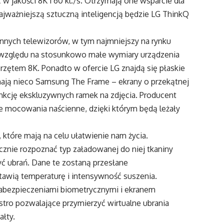
 jakości 8K i 60 kl./s. Otrzymają one wsparcie dla
najważniejszą sztuczną inteligencją będzie LG ThinkQ
nnych telewizorów, w tym najmniejszy na rynku
 ze względu na stosunkowo małe wymiary urządzenia
rzętem 8K. Ponadto w ofercie LG znajdą się płaskie
nają nieco Samsung The Frame – ekrany o przekątnej
funkcję ekskluzywnych ramek na zdjęcia. Producent
 mocowania naścienne, dzięki którym będą leżały
które mają na celu ułatwienie nam życia.
cznie rozpoznać typ załadowanej do niej tkaniny
zyć ubrań. Dane te zostaną przesłane
stawią temperaturę i intensywność suszenia.
 zabezpieczeniami biometrycznymi i ekranem
stro pozwalające przymierzyć wirtualne ubrania
ałty.