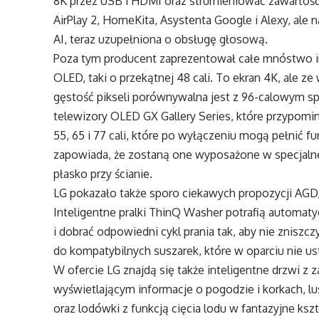
8K przez USB i HDMI oraz strumieniować zawartość w
AirPlay 2, HomeKita, Asystenta Google i Alexy, ale 
AI, teraz uzupełniona o obsługę głosową.
Poza tym producent zaprezentował całe mnóstwo i
OLED, taki o przekątnej 48 cali. To ekran 4K, ale
gęstość pikseli porównywalna jest z 96-calowym sp
telewizory OLED GX Gallery Series, które przypomi
55, 65 i 77 cali, które po wyłączeniu mogą pełnić 
zapowiada, że zostaną one wyposażone w specjalne
płasko przy ścianie.
LG pokazało także sporo ciekawych propozycji AGD, 
Inteligentne pralki ThinQ Washer potrafią automaty
i dobrać odpowiedni cykl prania tak, aby nie zniszc
do kompatybilnych suszarek, które w oparciu nie u
W ofercie LG znajdą się także inteligentne drzwi z
wyświetlającym informacje o pogodzie i korkach, lu
oraz lodówki z funkcją cięcia lodu w fantazyjne kszt