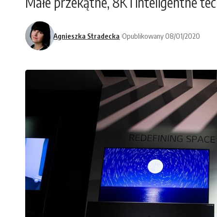
Małe przekątne, 8K i inteligentne tec
Agnieszka Stradecka
Opublikowany 08/01/2020