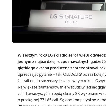
W zeszłym roku LG skradło serca wielu odwiedz
jednym z najbardziej rozpoznawalnych gadżetó
giętkiego ekranu producent zaprezentował tak
Uprzedzając pytanie – tak, OLED65R9 po raz kolejny 
że trafi on do sprzedaży jeszcze w tym roku. LG wy
Największe zainteresowanie wzbudziły jednak giga
cali. Towarzyszyć im będą ekrany 8K wykonane w t
o przekątnej 77 i 65 cali. Są one kompatybilne z k