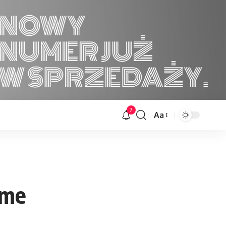
7
Aa
Font
Resizer
ome