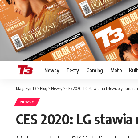
Newsy
Testy
Gaming
Moto
Kul
Magazyn T3
>
Blog
>
Newsy
>
CES 2020: LG stawia na telewizory i smart
NEWSY
CES 2020: LG stawia 