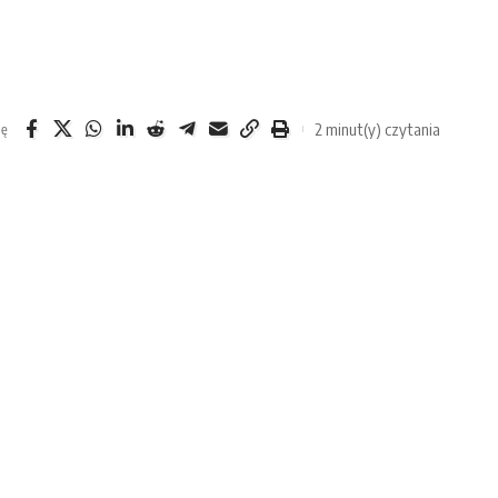
2 minut(y) czytania
ię