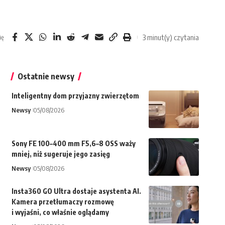
3 minut(y) czytania
ię
Ostatnie newsy
Inteligentny dom przyjazny zwierzętom
Newsy
05/08/2026
Sony FE 100–400 mm F5,6–8 OSS waży
mniej, niż sugeruje jego zasięg
Newsy
05/08/2026
Insta360 GO Ultra dostaje asystenta AI.
Kamera przetłumaczy rozmowę
i wyjaśni, co właśnie oglądamy