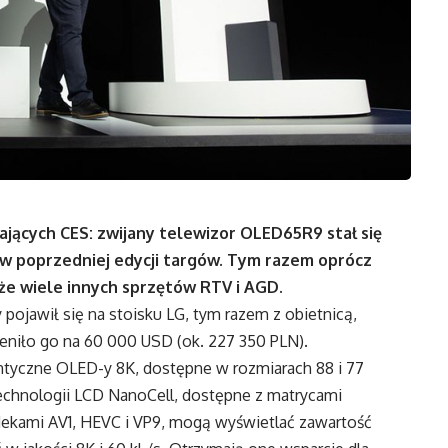
ających CES: zwijany telewizor OLED65R9 stał się
w poprzedniej edycji targów. Tym razem oprócz
że wiele innych sprzętów RTV i AGD.
pojawił się na stoisku LG, tym razem z obietnicą,
ceniło go na 60 000 USD (ok. 227 350 PLN).
ntyczne OLED-y 8K, dostępne w rozmiarach 88 i 77
echnologii LCD NanoCell, dostępne z matrycami
odekami AV1, HEVC i VP9, mogą wyświetlać zawartość