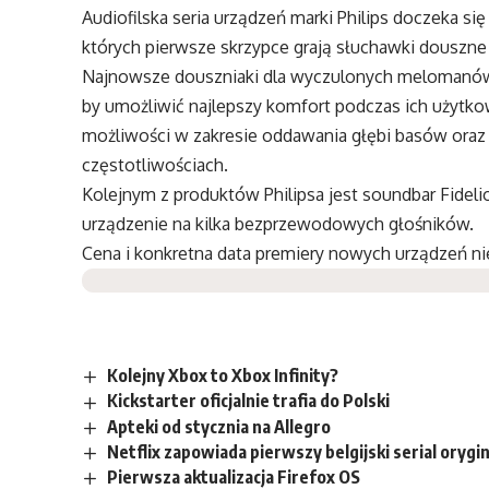
Audiofilska seria urządzeń marki Philips doczeka s
których pierwsze skrzypce grają słuchawki douszne
Najnowsze douszniaki dla wyczulonych melomanów to
by umożliwić najlepszy komfort podczas ich użytkow
możliwości w zakresie oddawania głębi basów oraz
częstotliwościach.
Kolejnym z produktów Philipsa jest soundbar Fideli
urządzenie na kilka bezprzewodowych głośników.
Cena i konkretna data premiery nowych urządzeń nie
Kolejny Xbox to Xbox Infinity?
Kickstarter oficjalnie trafia do Polski
Apteki od stycznia na Allegro
Netflix zapowiada pierwszy belgijski serial orygi
Pierwsza aktualizacja Firefox OS