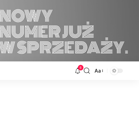
8
Aa
Font
Resizer