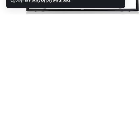
zgodę na
Politykę prywatności
.
Samsung nie zwalnia tempa. Tym razem zademonstr
w rozdzielczości 4K.
Model ten otrzymał sygnaturę UN85S9000 i już ter
należeć nie będzie. 85-calowy potwór poza obsługą
z rozdzielczości HD do 4K.
Oczywiście zostanie on napakowany po brzegi różn
bogatą platformą sieciową, jednak na nas wrażenie
wbudowany system audio 3.2 o mocy 120 W.
Za działanie całego sprzętu odpowiadać będzie czt
wyposażony również w złącze umożliwiające jego ak
Ciekawe, jaka będzie cena ? my obstawiamy przedz