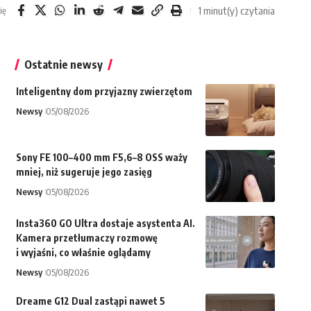
1 minut(y) czytania
ię
Ostatnie newsy
Inteligentny dom przyjazny zwierzętom
Newsy
05/08/2026
Sony FE 100–400 mm F5,6–8 OSS waży
mniej, niż sugeruje jego zasięg
Newsy
05/08/2026
Insta360 GO Ultra dostaje asystenta AI.
Kamera przetłumaczy rozmowę
i wyjaśni, co właśnie oglądamy
Newsy
05/08/2026
Dreame G12 Dual zastąpi nawet 5