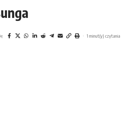
sunga
1 minut(y) czytania
ię