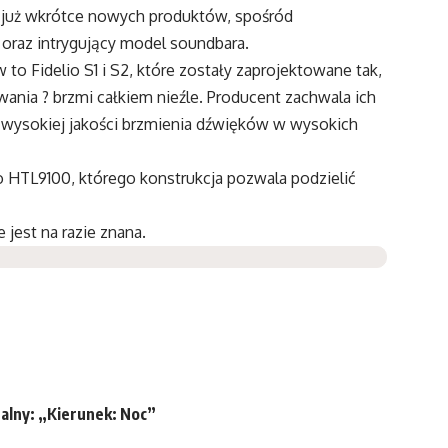
ię już wkrótce nowych produktów, spośród
 oraz intrygujący model soundbara.
 Fidelio S1 i S2, które zostały zaprojektowane tak,
ania ? brzmi całkiem nieźle. Producent zachwala ich
 wysokiej jakości brzmienia dźwięków w wysokich
o HTL9100, którego konstrukcja pozwala podzielić
 jest na razie znana.
nalny: „Kierunek: Noc”