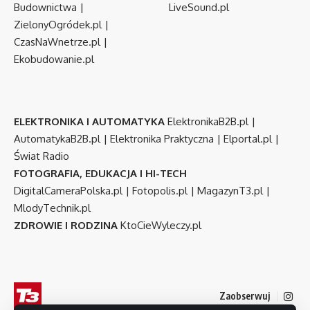
Budownictwa
|
LiveSound.pl
ZielonyOgródek.pl
|
CzasNaWnetrze.pl
|
Ekobudowanie.pl
ELEKTRONIKA I AUTOMATYKA
ElektronikaB2B.pl
|
AutomatykaB2B.pl
|
Elektronika Praktyczna
|
Elportal.pl
|
Świat Radio
FOTOGRAFIA, EDUKACJA I HI-TECH
DigitalCameraPolska.pl
|
Fotopolis.pl
|
MagazynT3.pl
|
MlodyTechnik.pl
ZDROWIE I RODZINA
KtoCieWyleczy.pl
Zaobserwuj