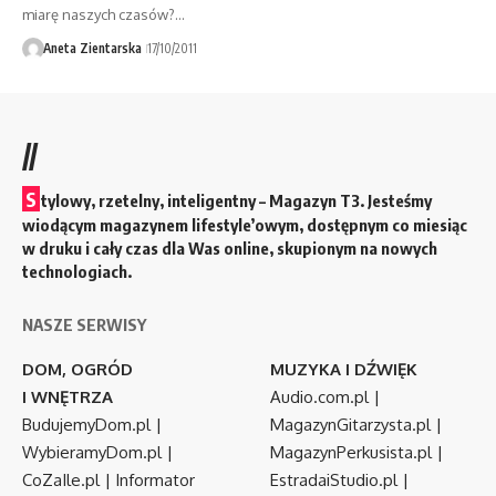
miarę naszych czasów?…
Aneta Zientarska
17/10/2011
//
S
tylowy, rzetelny, inteligentny – Magazyn T3. Jesteśmy
wiodącym magazynem lifestyle’owym, dostępnym co miesiąc
w druku i cały czas dla Was online, skupionym na nowych
technologiach.
NASZE SERWISY
DOM, OGRÓD
MUZYKA I DŹWIĘK
I WNĘTRZA
Audio.com.pl
|
BudujemyDom.pl
|
MagazynGitarzysta.pl
|
WybieramyDom.pl
|
MagazynPerkusista.pl
|
CoZaIle.pl
|
Informator
EstradaiStudio.pl
|