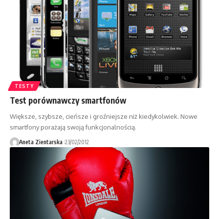
TESTY
Test porównawczy smartfonów
Większe, szybsze, cieńsze i groźniejsze niż kiedykolwiek. Nowe
smartfony porażają swoją funkcjonalnością.
Aneta Zientarska
23/02/2012